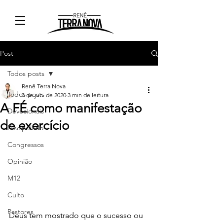
Post
Todos posts
Renê Terra Nova
Todos posts
3 de jun. de 2020
3 min de leitura
A FÉ como manifestação
Devocionais
de exercício
Discipulado
Congressos
Opinião
M12
Culto
Pastores
Deus tem mostrado que o sucesso ou 