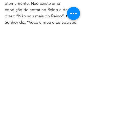
eternamente. Não existe uma 
condição de entrar no Reino e depois 
dizer: “Não sou mais do Reino”. O 
Senhor diz: “Você é meu e Eu Sou seu. 
Estamos em aliança e ninguém jamais 
lhe arrebatará das minhas mãos (João 
10:28).
Nossa chamada é para andarmos no 
caráter da FÉ, cumprindo os princípios 
estabelecidos por Deus. O 
cumprimento dos princípios promove 
vida saudável, alegre e de regozijo no 
Reino. Então, exercite a fé.
Renê Terra Nova
Devocionais