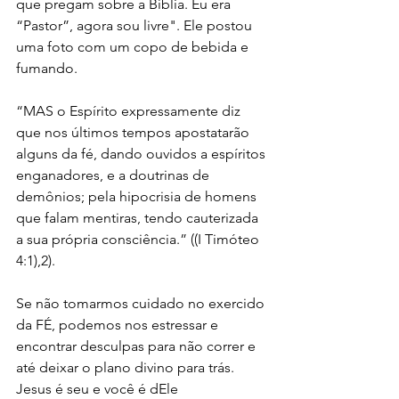
que pregam sobre a Bíblia. Eu era 
“Pastor”, agora sou livre". Ele postou 
uma foto com um copo de bebida e 
fumando. 
“MAS o Espírito expressamente diz 
que nos últimos tempos apostatarão 
alguns da fé, dando ouvidos a espíritos 
enganadores, e a doutrinas de 
demônios; pela hipocrisia de homens 
que falam mentiras, tendo cauterizada 
a sua própria consciência.” ((I Timóteo 
4:1),2). 
Se não tomarmos cuidado no exercido 
da FÉ, podemos nos estressar e 
encontrar desculpas para não correr e 
até deixar o plano divino para trás. 
Jesus é seu e você é dEle 