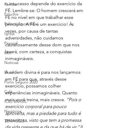
o insucesso depende do exercício da 
Família
FÉ. Lembre-se: O homem crescerá em 
Estudos
FÉ no nível em que trabalhar esse 
Palavra Apostólica
princípio. A FÉ é um exercício! Às 
vezes, por causa de tantas 
Igreja
adversidades, não cuidamos 
Pessoal
cautelosamente desse dom que nos 
levará, com certeza, a conquistas 
MIR
inimagináveis. 
Notícias
A ordem divina é para nos lançarmos 
Brasil
em FÉ para que, através desse 
Porto Seguro 2020
exercício, possamos colher 
Café
experiências inimagináveis. Quanto 
mais você treina, mais cresce. 
“Pois o 
ICEJ BRASIL
exercício corporal para pouco 
Negócios
aproveita, mas a piedade para tudo é 
proveitosa, visto que tem a promessa 
TEMA 2023
da vida presente e da que há de vir.”
 (I 