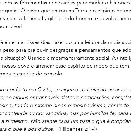
 tem as ferramentas necessárias para mudar o histórico
ografia. O pavor que entrou na Terra e o espírito de m
mana revelaram a fragilidade do homem e devolveram o v
bom viver! 
 enferma. Esses dias, fazendo uma leitura da mídia soc
 peso para pra ouvir desgraças e pensamentos que ad
 situação? Usando a mesma ferramenta social IA (Inteli
inar nosso povo e arrancar esse espírito de medo que te
mos o espírito de consolo. 
gum conforto em Cristo, se alguma consolação de amor, 
o, se alguns entranháveis afetos e compaixões, complet
 mesmo, tendo o mesmo amor, o mesmo ânimo, sentind
por contenda ou por vanglória, mas por humildade; cada
s a si mesmo. Não atente cada um para o que é propria
ra o que é dos outros.”
 (Filipenses 2:1-4)