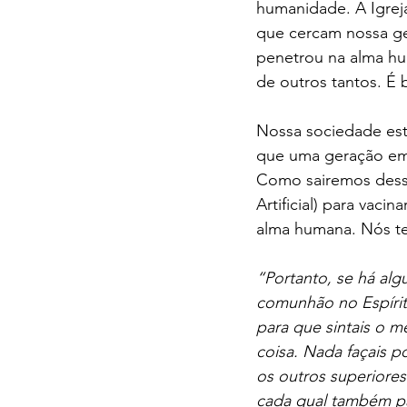
humanidade. A Igreja
que cercam nossa ge
penetrou na alma hu
de outros tantos. É 
Nossa sociedade está
que uma geração em
Como sairemos dessa
Artificial) para vac
alma humana. Nós te
“Portanto, se há al
comunhão no Espírit
para que sintais o
coisa. Nada façais 
os outros superiore
cada qual também pa