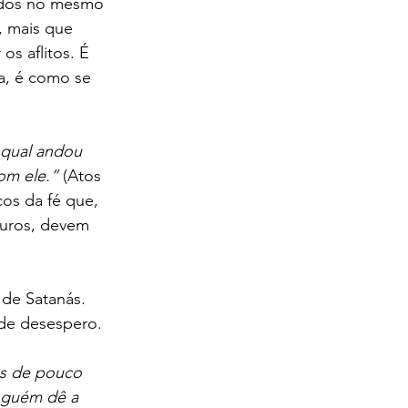
idos no mesmo 
, mais que 
os aflitos. É 
a, é como se 
qual andou 
om ele.”
 (Atos 
os da fé que, 
duros, devem 
de Satanás. 
 de desespero. 
s de pouco 
inguém dê a 