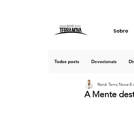
Sobre
Todos posts
Devocionais
Di
Renê Terra Nova
8 
Família
Estudos
Palav
A Mente dest
Porto Seguro 2020
Café