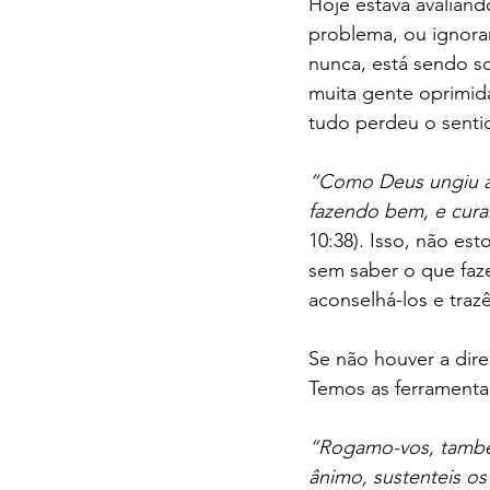
Hoje estava avalian
problema, ou ignoram
nunca, está sendo sol
muita gente oprimida
tudo perdeu o senti
“Como Deus ungiu a 
fazendo bem, e cura
10:38). Isso, não es
sem saber o que faz
aconselhá-los e traz
Se não houver a dire
Temos as ferramenta
“Rogamo-vos, também
ânimo, sustenteis os