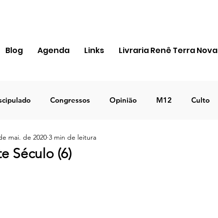
Blog
Agenda
Links
Livraria Renê Terra Nova
scipulado
Congressos
Opinião
M12
Culto
de mai. de 2020
3 min de leitura
ra Apostólica
Igreja
Pessoal
MIR
Notícias
e Século (6)
ICEJ BRASIL
Negócios
TEMA 2023
DECRETO