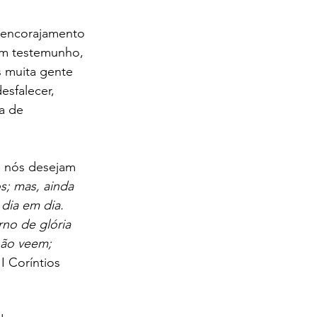
r encorajamento 
om testemunho, 
 muita gente 
sfalecer, 
a de 
 nós desejam 
s; mas, ainda 
dia em dia. 
no de glória 
não veem; 
(II Coríntios 