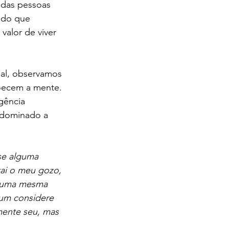
 das pessoas 
edo que 
alor de viver 
ial, observamos 
oecem a mente. 
gência 
m dominado a 
se alguma 
ai o meu gozo, 
o uma mesma 
 um considere 
mente seu, mas 