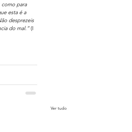
, como para 
ue esta é a 
Não desprezeis 
cia do mal.”
 (I 
Ver tudo