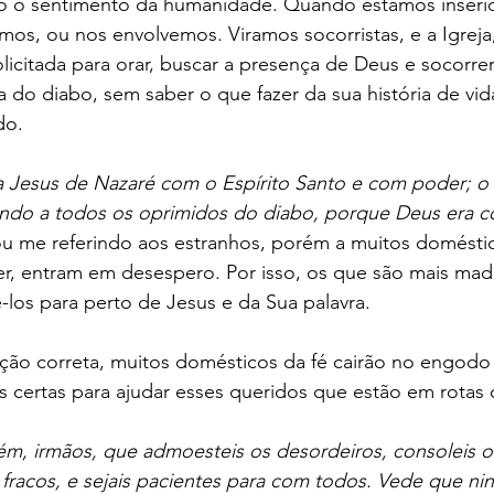
do o sentimento da humanidade. Quando estamos inser
os, ou nos envolvemos. Viramos socorristas, e a Igreja
icitada para orar, buscar a presença de Deus e socorrer 
 do diabo, sem saber o que fazer da sua história de vid
do. 
Jesus de Nazaré com o Espírito Santo e com poder; o 
ndo a todos os oprimidos do diabo, porque Deus era c
tou me referindo aos estranhos, porém a muitos doméstic
er, entram em desespero. Por isso, os que são mais ma
ê-los para perto de Jesus e da Sua palavra.
ção correta, muitos domésticos da fé cairão no engodo 
s certas para ajudar esses queridos que estão em rotas
, irmãos, que admoesteis os desordeiros, consoleis o
 fracos, e sejais pacientes para com todos. Vede que n