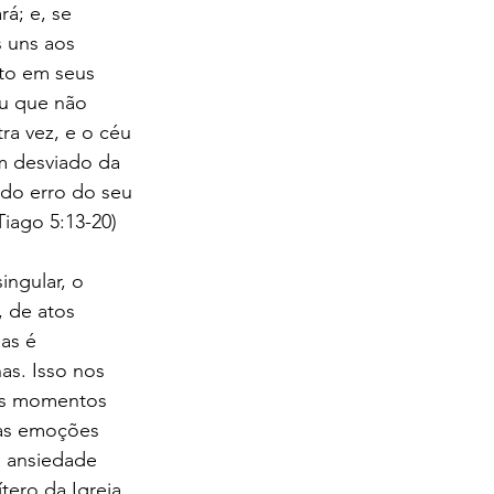
á; e, se 
 uns aos 
ito em seus 
iu que não 
ra vez, e o céu 
em desviado da 
do erro do seu 
iago 5:13-20)
ingular, o 
 de atos 
as é 
s. Isso nos 
s momentos 
as emoções 
a ansiedade 
tero da Igreja 