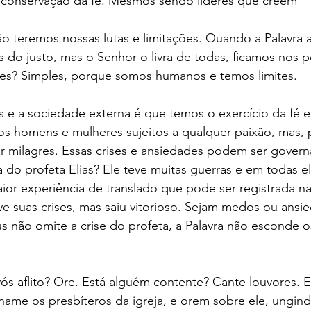
 conservação da fé. Mesmos sendo líderes que crêem
não teremos nossas lutas e limitações. Quando a Palavra 
es do justo, mas o Senhor o livra de todas, ficamos nos 
ões? Simples, porque somos humanos e temos limites.
s e a sociedade externa é que temos o exercício da fé e 
 homens e mulheres sujeitos a qualquer paixão, mas, p
milagres. Essas crises e ansiedades podem ser govern
a do profeta Elias? Ele teve muitas guerras e em todas el
aior experiência de translado que pode ser registrada n
eve suas crises, mas saiu vitorioso. Sejam medos ou ansie
s não omite a crise do profeta, a Palavra não esconde 
ós aflito? Ore. Está alguém contente? Cante louvores. 
hame os presbíteros da igreja, e orem sobre ele, ungin