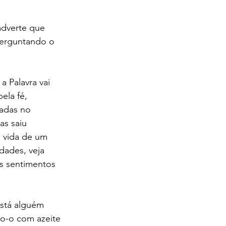
adverte que 
perguntando o 
a Palavra vai 
ela fé, 
adas no 
as saiu 
a vida de um 
dades, veja 
os sentimentos 
Está alguém 
do-o com azeite 