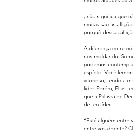
muitos ataques para
, não significa que 
muitas são as afliçõ
porquê dessas afliç
A diferença entre nó
nos moldando. Somos
podemos contemplar 
espírito. Você lembr
vitorioso, tendo a m
líder. Porém, Elias t
que a Palavra de Deu
de um líder. 
“Está alguém entre v
entre vós doente? C