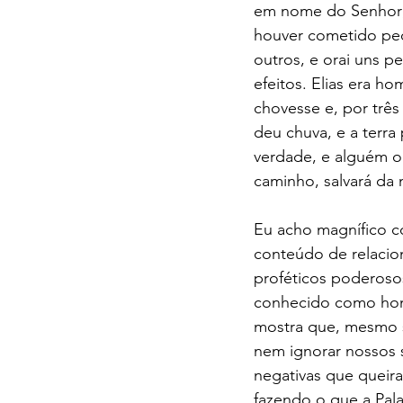
em nome do Senhor; e
houver cometido pec
outros, e orai uns p
efeitos. Elias era 
chovesse e, por três
deu chuva, e a terra
verdade, e alguém o
caminho, salvará da 
Eu acho magnífico co
conteúdo de relacio
proféticos poderoso
conhecido como hom
mostra que, mesmo
nem ignorar nossos
negativas que queira
fazendo o que a Pala