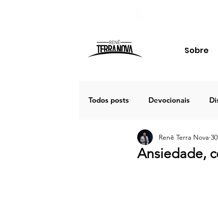
Sobre
Todos posts
Devocionais
Di
Renê Terra Nova
30
Família
Estudos
Palav
Ansiedade, c
Porto Seguro 2020
Café