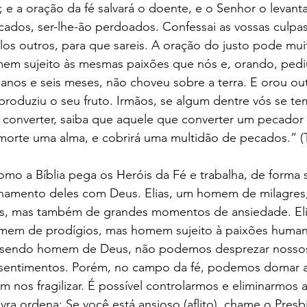
 a oração da fé salvará o doente, e o Senhor o levantar
ados, ser-lhe-ão perdoados. Confessai as vossas culpas
elos outros, para que sareis. A oração do justo pode mu
homem sujeito às mesmas paixões que nós e, orando, ped
 anos e seis meses, não choveu sobre a terra. E orou out
 produziu o seu fruto. Irmãos, se algum dentre vós se t
 converter, saiba que aquele que converter um pecador 
morte uma alma, e cobrirá uma multidão de pecados.” (T
mo a Bíblia pega os Heróis da Fé e trabalha, de forma s
namento deles com Deus. Elias, um homem de milagres,
s, mas também de grandes momentos de ansiedade. Eli
em de prodígios, mas homem sujeito à paixões humana
 sendo homem de Deus, não podemos desprezar nosso
 sentimentos. Porém, no campo da fé, podemos domar 
m nos fragilizar. É possível controlarmos e eliminarmos 
vra ordena: Se você está ansioso (aflito), chame o Presbí