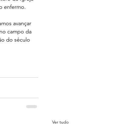
 o enfermo.
amos avançar 
 no campo da 
ão do século 
Ver tudo