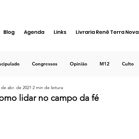
Blog
Agenda
Links
Livraria Renê Terra Nova
scipulado
Congressos
Opinião
M12
Culto
 de abr. de 2021
2 min de leitura
ra Apostólica
Igreja
Pessoal
MIR
Notícias
omo lidar no campo da fé
ICEJ BRASIL
Negócios
TEMA 2023
DECRETO