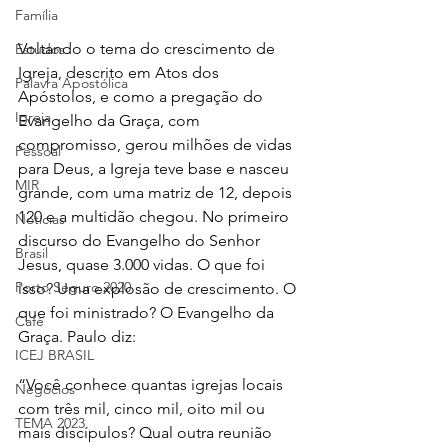
Família
Voltando o tema do crescimento de 
Estudos
Igreja, descrito em Atos dos 
Palavra Apostólica
Apóstolos, e como a pregação do 
Igreja
Evangelho da Graça, com 
compromisso, gerou milhões de vidas 
Pessoal
para Deus, a Igreja teve base e nasceu 
MIR
grande, com uma matriz de 12, depois 
120 e a multidão chegou. No primeiro 
Notícias
discurso do Evangelho do Senhor 
Brasil
Jesus, quase 3.000 vidas. O que foi 
Porto Seguro 2020
isso? Uma explosão de crescimento. O 
que foi ministrado? O Evangelho da 
Café
Graça. Paulo diz: 
ICEJ BRASIL
“Você conhece quantas igrejas locais 
Negócios
com três mil, cinco mil, oito mil ou 
TEMA 2023
mais discípulos? Qual outra reunião 