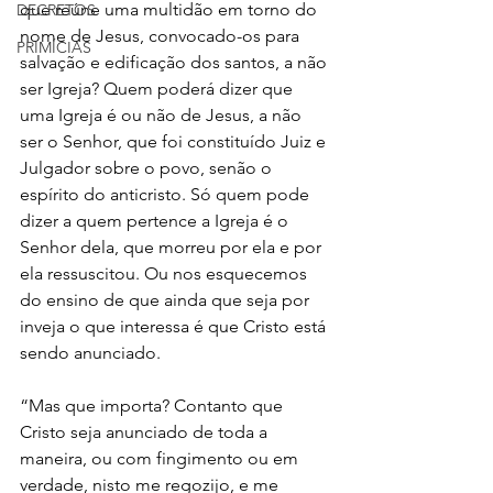
que reúne uma multidão em torno do 
DECRETOS
nome de Jesus, convocado-os para 
PRIMÍCIAS
salvação e edificação dos santos, a não 
ser Igreja? Quem poderá dizer que 
uma Igreja é ou não de Jesus, a não 
ser o Senhor, que foi constituído Juiz e 
Julgador sobre o povo, senão o 
espírito do anticristo. Só quem pode 
dizer a quem pertence a Igreja é o 
Senhor dela, que morreu por ela e por 
ela ressuscitou. Ou nos esquecemos 
do ensino de que ainda que seja por 
inveja o que interessa é que Cristo está 
sendo anunciado.
“Mas que importa? Contanto que 
Cristo seja anunciado de toda a 
maneira, ou com fingimento ou em 
verdade, nisto me regozijo, e me 