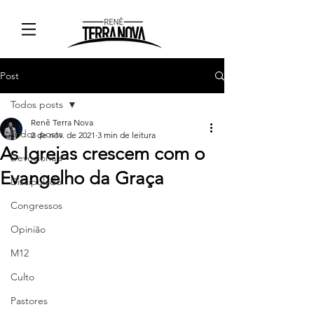
Post
Todos posts
Renê Terra Nova
Todos posts
2 de nov. de 2021
3 min de leitura
As Igrejas crescem com o
Devocionais
Evangelho da Graça
Discipulado
Congressos
Opinião
M12
Culto
Pastores