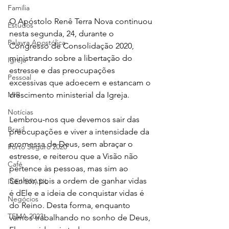
Família
O Apóstolo Renê Terra Nova continuou 
Estudos
nesta segunda, 24, durante o 
Palavra Apostólica
Congresso de Consolidação 2020, 
ministrando sobre a libertação do 
Igreja
estresse e das preocupações 
Pessoal
excessivas que adoecem e estancam o 
crescimento ministerial da Igreja. 
MIR
Notícias
Lembrou-nos que devemos sair das 
Brasil
preocupações e viver a intensidade da 
promessa de Deus, sem abraçar o 
Porto Seguro 2020
estresse, e reiterou que a Visão não 
Café
pertence às pessoas, mas sim ao 
Senhor, pois a ordem de ganhar vidas 
ICEJ BRASIL
é dEle e a ideia de conquistar vidas é 
Negócios
do Reino. Desta forma, enquanto 
TEMA 2023
vamos trabalhando no sonho de Deus, 