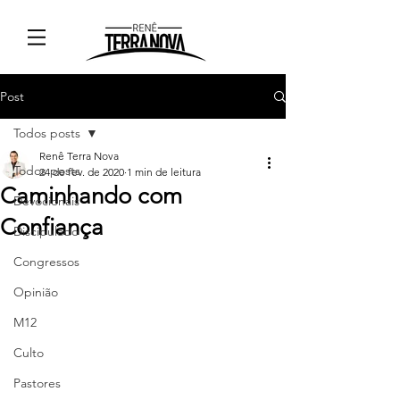
Post
Todos posts
Renê Terra Nova
Todos posts
24 de fev. de 2020
1 min de leitura
Caminhando com
Devocionais
Confiança
Discipulado
Congressos
Opinião
M12
Culto
Pastores