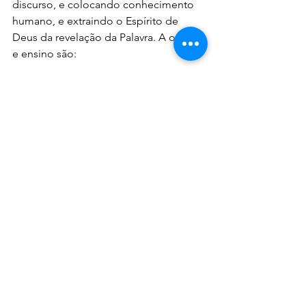
discurso, e colocando conhecimento 
humano, e extraindo o Espírito de 
Deus da revelação da Palavra. A ordem 
e ensino são: 
“Mas, ainda que nós mesmos ou um 
anjo do céu vos anuncie outro 
evangelho além do que já vos tenho 
anunciado, seja anátema. Assim, como 
já vo-lo dissemos, agora de novo 
também vo-lo digo. Se alguém vos 
anunciar outro evangelho além do que 
já recebestes, seja anátema.” (Gálatas 
1:8,9)
Continua…
Renê Terra Nova
Devocionais