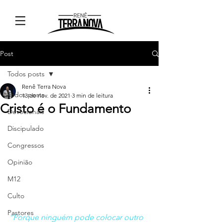
Post
Todos posts
Renê Terra Nova
Todos posts
13 de nov. de 2021
3 min de leitura
Cristo é o Fundamento
Devocionais
Discipulado
Congressos
Opinião
M12
Culto
Pastores
“Porque ninguém pode colocar outro 