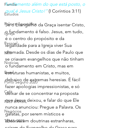
fundamento além do que está posto, o 
Família
qual é Jesus Cristo!”
 (I Coríntios 3:11)
Estudos
Palavra Apostólica
Se o Evangelho da Graça isentar Cristo, 
o fundamento é falso. Jesus, em tudo, 
Igreja
é o centro do propósito e da 
Pessoal
legalidade para a Igreja viver Sua 
chamada. Desde os dias de Paulo que 
MIR
se criavam evangelhos que não tinham 
Notícias
o fundamento em Cristo, mas em 
Brasil
estruturas humanistas, e muitos, 
debaixo de extremas heresias. É fácil 
Porto Seguro 2020
fazer apologias impressionistas, e só 
Café
deixar de se concentrar na proposta 
que Jesus deixou, e falar do que Ele 
ICEJ BRASIL
nunca anunciou: Pregue a Palavra. Os 
Negócios
gálatas, por serem místicos e 
absorverem doutrinas estranharas, 
TEMA 2023
saíram do Evangelho da Graça para 