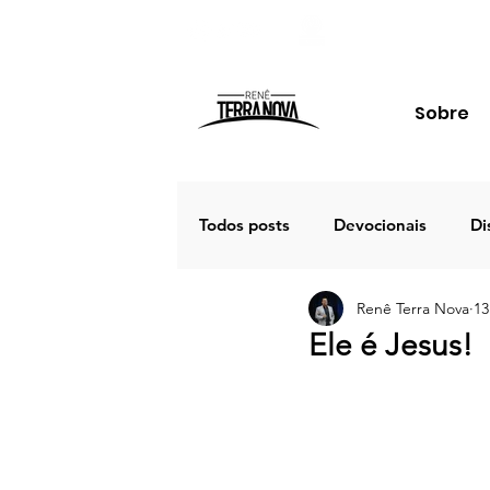
Sobre
Todos posts
Devocionais
Di
Renê Terra Nova
13
Família
Estudos
Palav
Ele é Jesus!
Porto Seguro 2020
Café