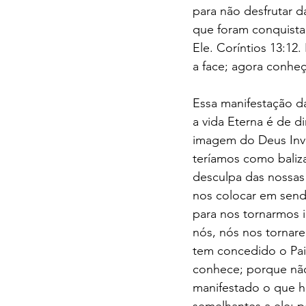
para não desfrutar d
que foram conquistad
Ele. Coríntios 13:1
a face; agora conhe
Essa manifestação da
a vida Eterna é de d
imagem do Deus Invi
teríamos como baliz
desculpa das nossas 
nos colocar em senda
para nos tornarmos i
nós, nós nos tornar
tem concedido o Pai
conhece; porque não
manifestado o que h