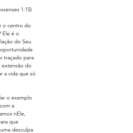
ossenses 1:15)
é o centro do 
 Ele é o 
elação do Seu 
 oportunidade 
 traçado para 
a extensão do 
r a vida que só 
dar o exemplo 
 com a 
camos nEle, 
para que 
 uma desculpa 