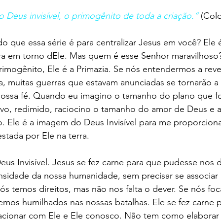
Deus invisível, o primogênito de toda a criação.”
 (Col
 que essa série é para centralizar Jesus em você? Ele 
ira em torno dEle. Mas quem é esse Senhor maravilhoso?
Primogênito, Ele é a Primazia. Se nós entendermos a rev
a, muitas guerras que estavam anunciadas se tornarão a
ossa fé. Quando eu imagino o tamanho do plano que foi
alvo, redimido, raciocino o tamanho do amor de Deus e 
ão. Ele é a imagem do Deus Invisível para me proporciona
stada por Ele na terra. 
us Invisível. Jesus se fez carne para que pudesse nos 
ensidade da nossa humanidade, sem precisar se associar
ós temos direitos, mas não nos falta o dever. Se nós fo
emos humilhados nas nossas batalhas. Ele se fez carne 
cionar com Ele e Ele conosco. Não tem como elaborar