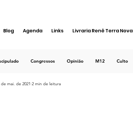
Blog
Agenda
Links
Livraria Renê Terra Nova
scipulado
Congressos
Opinião
M12
Culto
 de mai. de 2021
2 min de leitura
ra Apostólica
Igreja
Pessoal
MIR
Notícias
ICEJ BRASIL
Negócios
TEMA 2023
DECRETO