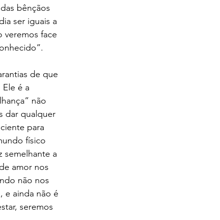
 das bênçãos 
a ser iguais a 
o veremos face 
onhecido”.  
rantias de que 
Ele é a 
lhança” não 
 dar qualquer 
ciente para 
mundo físico 
z semelhante a 
nde amor nos 
undo não nos 
 e ainda não é 
star, seremos 