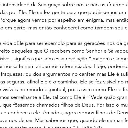
a intensidade da Sua graça sobre nós e não usufruirmos
as por Ele. Ele se fez gente para que pudéssemos um di
2. Porque agora vemos por espelho em enigma, mas entã
ço em parte, mas então conhecerei como também sou c
 vida dEle para ser exemplo para as gerações nos dá ga
ireito daqueles que O recebem como Senhor e Salvador. 
sível, significa que sem essa revelação “imagem e seme
ar nossa fé nem andarmos referenciados. Hoje, podemos
fraquezas, ou dos argumentos no caráter, mas Ele é sufi
s seguras, afinal Ele é o caminho. Ele se fez visível no 
nvisíveis no mundo espiritual, pois assim como Ele se fe
emos semelhante a Ele, tal como Ele é. “Vede quão gra
, que fôssemos chamados filhos de Deus. Por isso o m
 o conhece a ele. Amados, agora somos filhos de Deus,
avemos de ser. Mas sabemos que, quando ele se manife