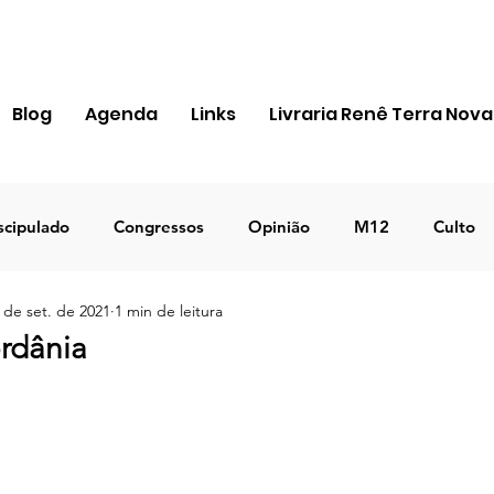
Blog
Agenda
Links
Livraria Renê Terra Nova
scipulado
Congressos
Opinião
M12
Culto
 de set. de 2021
1 min de leitura
ra Apostólica
Igreja
Pessoal
MIR
Notícias
ordânia
ICEJ BRASIL
Negócios
TEMA 2023
DECRETO