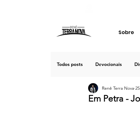
Sobre
Todos posts
Devocionais
Di
Renê Terra Nova
25
Família
Estudos
Palav
Em Petra - J
Porto Seguro 2020
Café