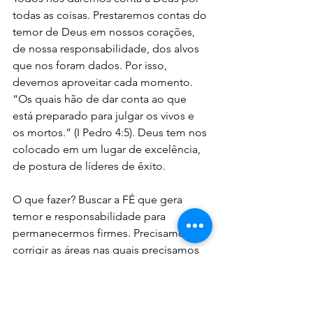
todas as coisas. Prestaremos contas do 
temor de Deus em nossos corações, 
de nossa responsabilidade, dos alvos 
que nos foram dados. Por isso, 
devemos aproveitar cada momento. 
“Os quais hão de dar conta ao que 
está preparado para julgar os vivos e 
os mortos.” (I Pedro 4:5). Deus tem nos 
colocado em um lugar de excelência, 
de postura de líderes de êxito.
O que fazer? Buscar a FÉ que gera 
temor e responsabilidade para 
permanecermos firmes. Precisamos 
corrigir as áreas nas quais precisamos 
ser tratados. Deus está nos tratando, 
mas podemos descansar, porque tudo 
que Ele faz é muito bom e o Seu 