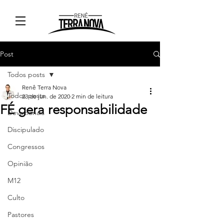
Post
Todos posts
Renê Terra Nova
Todos posts
23 de jun. de 2020
2 min de leitura
FÉ gera responsabilidade
Devocionais
Discipulado
Congressos
Opinião
M12
Culto
Pastores