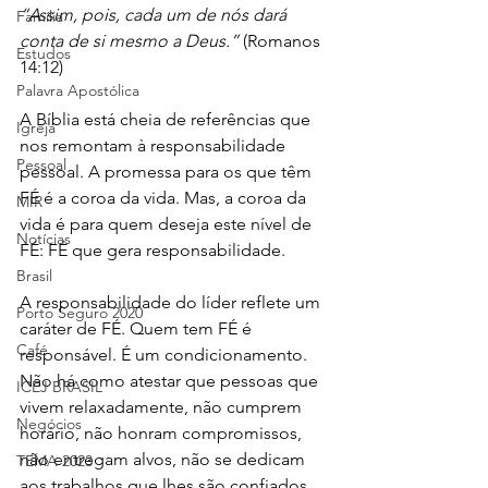
“Assim, pois, cada um de nós dará 
Família
conta de si mesmo a Deus.”
(Romanos 
Estudos
14:12)
Palavra Apostólica
A Bíblia está cheia de referências que 
Igreja
nos remontam à responsabilidade 
Pessoal
pessoal. A promessa para os que têm 
FÉ é a coroa da vida. Mas, a coroa da 
MIR
vida é para quem deseja este nível de 
Notícias
FÉ: FÉ que gera responsabilidade. 
Brasil
A responsabilidade do líder reflete um 
Porto Seguro 2020
caráter de FÉ. Quem tem FÉ é 
Café
responsável. É um condicionamento. 
Não há como atestar que pessoas que 
ICEJ BRASIL
vivem relaxadamente, não cumprem 
Negócios
horário, não honram compromissos, 
não entregam alvos, não se dedicam 
TEMA 2023
aos trabalhos que lhes são confiados, 