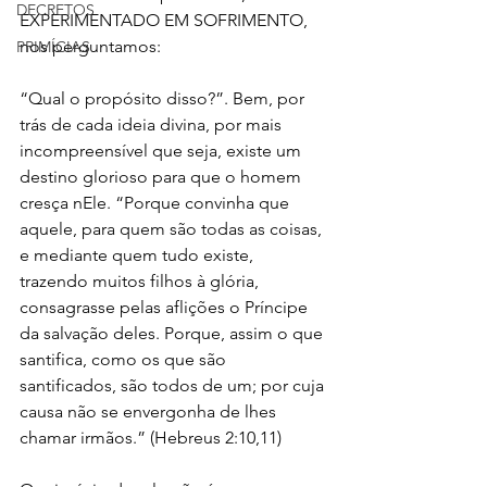
DECRETOS
EXPERIMENTADO EM SOFRIMENTO, 
nos perguntamos: 
PRIMÍCIAS
“Qual o propósito disso?”. Bem, por 
trás de cada ideia divina, por mais 
incompreensível que seja, existe um 
destino glorioso para que o homem 
cresça nEle. “Porque convinha que 
aquele, para quem são todas as coisas, 
e mediante quem tudo existe, 
trazendo muitos filhos à glória, 
consagrasse pelas aflições o Príncipe 
da salvação deles. Porque, assim o que 
santifica, como os que são 
santificados, são todos de um; por cuja 
causa não se envergonha de lhes 
chamar irmãos.” (Hebreus 2:10,11)  