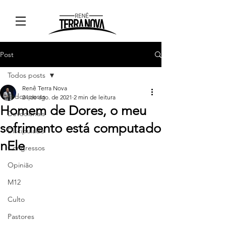
Post
Todos posts
Renê Terra Nova
Todos posts
24 de ago. de 2021
2 min de leitura
Homem de Dores, o meu
Devocionais
sofrimento está computado
Discipulado
nEle
Congressos
Opinião
M12
Culto
Pastores