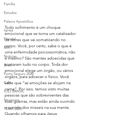
Família
Estudos
Palavra Apostólica
Todo sofrimento é um choque 
Igreja
emocional que se torna um catalisador 
Pessoal
de dores que vai somatizando no 
corpo. Você, por certo, sabe o que é 
MIR
uma enfermidade psicossomática, não 
Notícias
é mesmo? São mentes adoecidas que 
somaram tudo no corpo. Toda dor 
Brasil
emocional elege um órgão, ou vários 
Porto Seguro 2020
órgãos, para adoecer o físico. Você 
Café
sabe que “as emoções se alojam na 
carne”. Por isso, temos visto muitas 
ICEJ BRASIL
pessoas que são sobreviventes das 
Negócios
suas guerras, mas estão ainda ouvindo 
o sonido dos mísseis na sua mente. 
TEMA 2023
Quando olhamos para Jesus, 