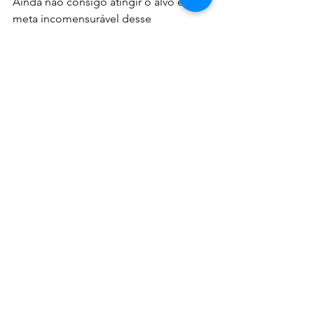
Ainda não consigo atingir o alvo e a 
meta incomensurável desse 
sofrimento; está para além do nosso 
entendimento. Não quero subestimar 
sua dor, mas de uma coisa eu sei, essa 
dor que você está, ou estava sentindo, 
também estava nEle. Quando você 
tiver uma crise, lembre-se: Ele é 
experimentado em dores e vai, com 
certeza, trazer o bálsamo para sua vida. 
O meu e o seu sofrimento estão 
computados nEle. Você crê? 
Renê Terra Nova
Devocionais