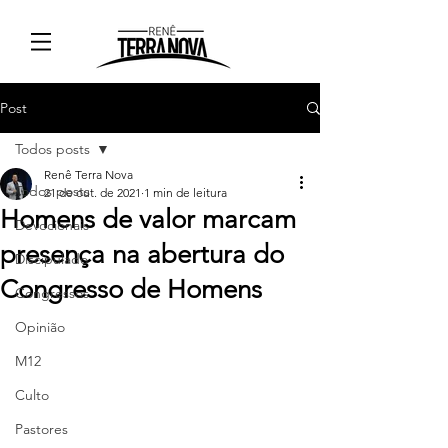
Post
Todos posts
Renê Terra Nova
Todos posts
21 de out. de 2021
1 min de leitura
Homens de valor marcam
Devocionais
presença na abertura do
Discipulado
Congresso de Homens
Congressos
Opinião
M12
Culto
Pastores