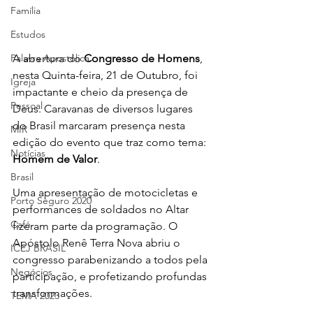
Família
Estudos
Palavra Apostólica
A abertura do 
Congresso de Homens
, 
nesta Quinta-feira, 21 de Outubro, foi 
Igreja
impactante e cheio da presença de 
Pessoal
Deus. Caravanas de diversos lugares 
do Brasil marcaram presença nesta 
MIR
edição do evento que traz como tema: 
Notícias
Homem de Valor
. 
Brasil
Uma apresentação de motocicletas e 
Porto Seguro 2020
performances de soldados no Altar 
Café
fizeram parte da programação. O 
Apóstolo Renê Terra Nova abriu o 
ICEJ BRASIL
congresso parabenizando a todos pela 
Negócios
participação, e profetizando profundas 
transformações. 
TEMA 2023