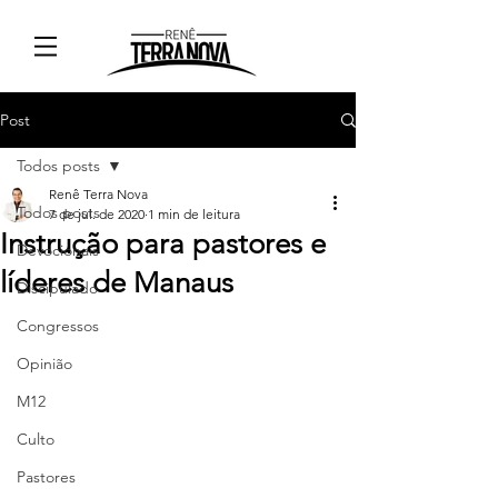
Post
Todos posts
Renê Terra Nova
Todos posts
7 de jul. de 2020
1 min de leitura
Instrução para pastores e
Devocionais
líderes de Manaus
Discipulado
Congressos
Opinião
M12
Culto
Pastores