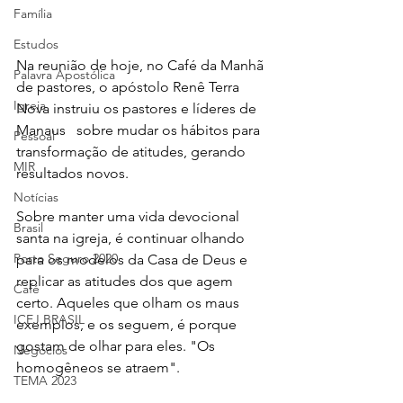
Família
Estudos
Na reunião de hoje, no Café da Manhã 
Palavra Apostólica
de pastores, o apóstolo Renê Terra 
Igreja
Nova instruiu os pastores e líderes de 
Manaus   sobre mudar os hábitos para 
Pessoal
transformação de atitudes, gerando 
MIR
resultados novos.
Notícias
Sobre manter uma vida devocional 
Brasil
santa na igreja, é continuar olhando 
Porto Seguro 2020
para os modelos da Casa de Deus e 
replicar as atitudes dos que agem 
Café
certo. Aqueles que olham os maus 
ICEJ BRASIL
exemplos, e os seguem, é porque 
gostam de olhar para eles. "Os 
Negócios
homogêneos se atraem". 
TEMA 2023