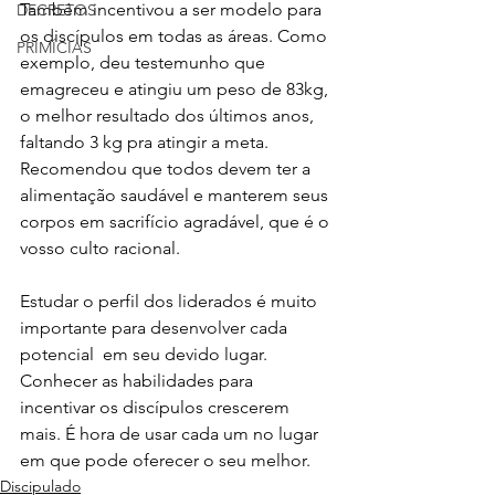
Também incentivou a ser modelo para 
DECRETOS
os discípulos em todas as áreas. Como 
PRIMÍCIAS
exemplo, deu testemunho que 
emagreceu e atingiu um peso de 83kg, 
o melhor resultado dos últimos anos, 
faltando 3 kg pra atingir a meta. 
Recomendou que todos devem ter a 
alimentação saudável e manterem seus 
corpos em sacrifício agradável, que é o 
vosso culto racional.
Estudar o perfil dos liderados é muito 
importante para desenvolver cada 
potencial  em seu devido lugar. 
Conhecer as habilidades para  
incentivar os discípulos crescerem 
mais. É hora de usar cada um no lugar 
em que pode oferecer o seu melhor. 
Discipulado