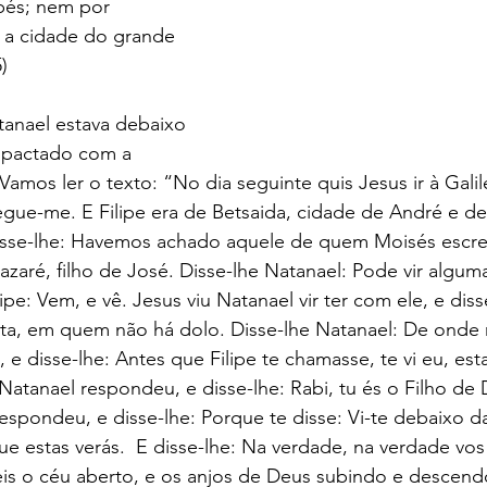
pés; nem por 
 a cidade do grande 
)
anael estava debaixo 
impactado com a 
amos ler o texto: “No dia seguinte quis Jesus ir à Galil
Segue-me. E Filipe era de Betsaida, cidade de André e de
isse-lhe: Havemos achado aquele de quem Moisés escreve
azaré, filho de José. Disse-lhe Natanael: Pode vir algum
ipe: Vem, e vê. Jesus viu Natanael vir ter com ele, e diss
lita, em quem não há dolo. Disse-lhe Natanael: De ond
 e disse-lhe: Antes que Filipe te chamasse, te vi eu, est
Natanael respondeu, e disse-lhe: Rabi, tu és o Filho de 
respondeu, e disse-lhe: Porque te disse: Vi-te debaixo da 
e estas verás.  E disse-lhe: Na verdade, na verdade vos
is o céu aberto, e os anjos de Deus subindo e descendo