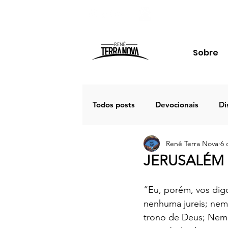
Sobre
Todos posts
Devocionais
Di
Renê Terra Nova
6 
Família
Estudos
Palav
JERUSALÉM É
Porto Seguro 2020
Café
“Eu, porém, vos dig
nenhuma jureis; nem
trono de Deus; Nem 