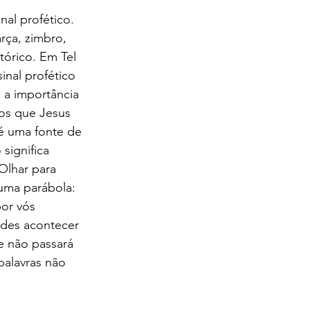
al profético. 
rça, zimbro, 
tórico. Em Tel 
inal profético 
e a importância 
os que Jesus 
é uma fonte de 
significa 
Olhar para 
 uma parábola: 
por vós 
rdes acontecer 
e não passará 
palavras não 