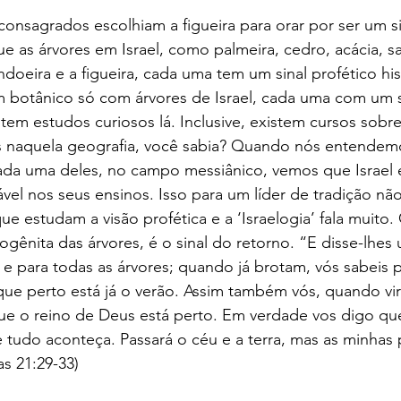
onsagrados escolhiam a figueira para orar por ser um sin
ue as árvores em Israel, como palmeira, cedro, acácia, sa
endoeira e a figueira, cada uma tem um sinal profético his
im botânico só com árvores de Israel, cada uma com um s
 tem estudos curiosos lá. Inclusive, existem cursos sobr
as naquela geografia, você sabia? Quando nós entendem
cada uma deles, no campo messiânico, vemos que Israel 
vel nos seus ensinos. Isso para um líder de tradição não 
e estudam a visão profética e a ‘Israelogia’ fala muito. 
ogênita das árvores, é o sinal do retorno. “E disse-lhes
, e para todas as árvores; quando já brotam, vós sabeis 
ue perto está já o verão. Assim também vós, quando vi
que o reino de Deus está perto. Em verdade vos digo qu
 tudo aconteça. Passará o céu e a terra, mas as minhas 
as 21:29-33)