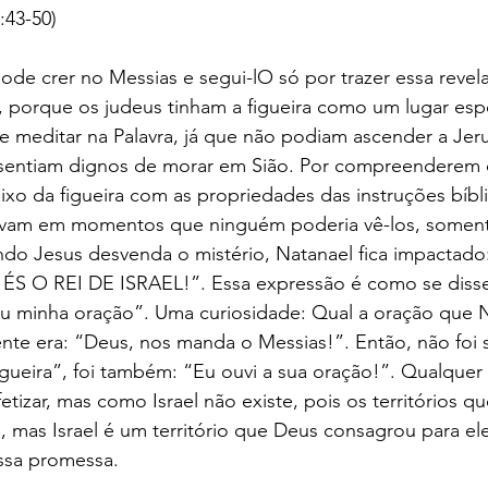
43-50)
e crer no Messias e segui-lO só por trazer essa revel
 porque os judeus tinham a figueira como um lugar espe
 e meditar na Palavra, já que não podiam ascender a Je
 sentiam dignos de morar em Sião. Por compreenderem o
xo da figueira com as propriedades das instruções bíbl
avam em momentos que ninguém poderia vê-los, soment
ndo Jesus desvenda o mistério, Natanael fica impactado
ÉS O REI DE ISRAEL!”. Essa expressão é como se diss
eu minha oração”. Uma curiosidade: Qual a oração que N
nte era: “Deus, nos manda o Messias!”. Então, não foi
igueira”, foi também: “Eu ouvi a sua oração!”. Qualquer t
etizar, mas como Israel não existe, pois os territórios q
mas Israel é um território que Deus consagrou para eles
ssa promessa. 