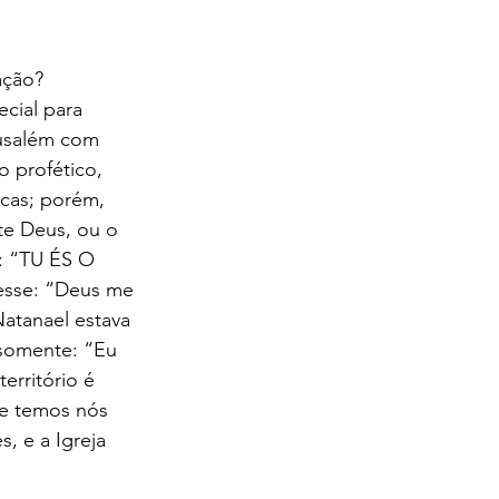
ação? 
cial para 
rusalém com 
 profético, 
icas; porém, 
e Deus, ou o 
: “TU ÉS O 
esse: “Deus me 
atanael estava 
 somente: “Eu 
erritório é 
ue temos nós 
, e a Igreja 