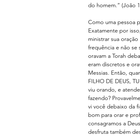
do homem.” (João 1:
Como uma pessoa pod
Exatamente por isso,
ministrar sua oração
frequência e não se
oravam a Torah debai
eram discretos e or
Messias. Então, qua
FILHO DE DEUS, TU 
viu orando, e atend
fazendo? Provavelme
vi você debaixo da f
bom para orar e prof
consagramos a Deus, 
desfruta também de