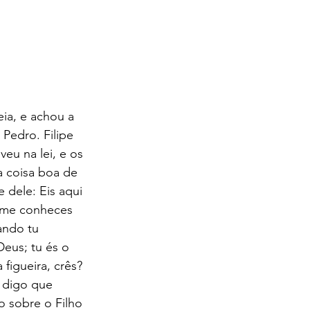
eia, e achou a 
 Pedro. Filipe 
u na lei, e os 
a coisa boa de 
e dele: Eis aqui 
e me conheces 
ando tu 
Deus; tu és o 
figueira, crês? 
 digo que 
 sobre o Filho 