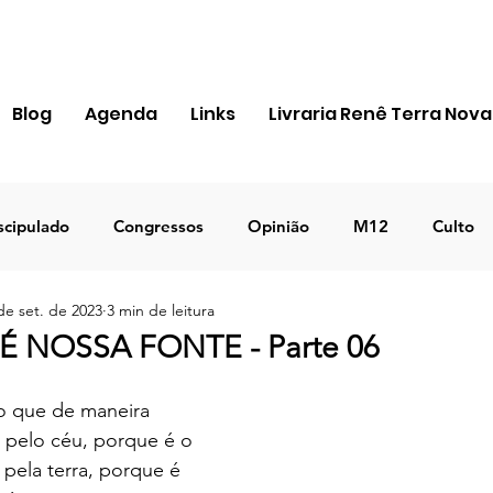
Blog
Agenda
Links
Livraria Renê Terra Nova
scipulado
Congressos
Opinião
M12
Culto
de set. de 2023
3 min de leitura
ra Apostólica
Igreja
Pessoal
MIR
Notícias
 NOSSA FONTE - Parte 06
ICEJ BRASIL
Negócios
TEMA 2023
DECRETO
o que de maneira 
 pelo céu, porque é o 
pela terra, porque é 