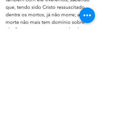
que, tendo sido Cristo ressuscitado 
dentre os mortos, já não morre; a 
morte não mais tem domínio sobre 
ele. Pois, quanto a ter morrido, de uma 
vez morreu para o pecado; mas, 
quanto a viver, vive para Deus.” 
(Romanos 6:5-10) 
Renê Terra Nova
Devocionais
Ver tudo
Posts recentes