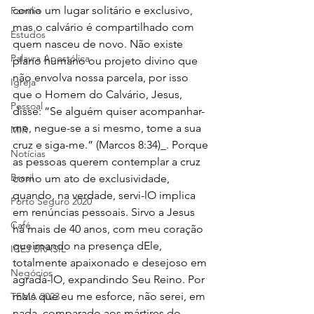
como um lugar solitário e exclusivo, 
Família
mas o calvário é compartilhado com 
Estudos
quem nasceu de novo. Não existe 
Palavra Apostólica
plano humano ou projeto divino que 
não envolva nossa parcela, por isso 
Igreja
que o Homem do Calvário, Jesus, 
Pessoal
disse: “Se alguém quiser acompanhar-
me, negue-se a si mesmo, tome a sua 
MIR
cruz e siga-me.” (Marcos 8:34)_. Porque 
Notícias
as pessoas querem contemplar a cruz 
Brasil
como um ato de exclusividade, 
quando, na verdade, servi-lO implica 
Porto Seguro 2020
em renúncias pessoais. Sirvo a Jesus 
Café
há mais de 40 anos, com meu coração 
queimando na presença dEle, 
ICEJ BRASIL
totalmente apaixonado e desejoso em 
Negócios
agradá-lO, expandindo Seu Reino. Por 
mais que eu me esforce, não serei, em 
TEMA 2023
nada, comparado aos mártires do 