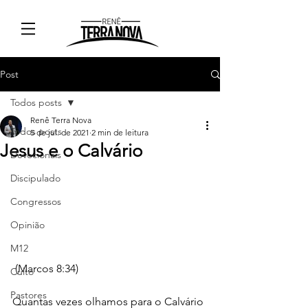
Post
Todos posts
Renê Terra Nova
Todos posts
5 de jul. de 2021
2 min de leitura
Jesus e o Calvário
Devocionais
Discipulado
Congressos
Opinião
M12
 (Marcos 8:34)
Culto
Pastores
Quantas vezes olhamos para o Calvário 