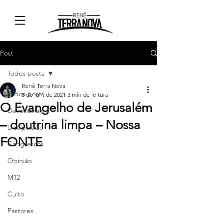
Post
Todos posts
Renê Terra Nova
Todos posts
5 de jun. de 2021
3 min de leitura
O Evangelho de Jerusalém
Devocionais
– doutrina limpa – Nossa
Discipulado
FONTE
Congressos
Opinião
M12
Culto
Pastores