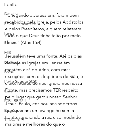
Família
Estudos
“Chegando a Jerusalém, foram bem 
recebidos pela Igreja, pelos Apóstolos 
Palavra Apostólica
e pelos Presbíteros, a quem relataram 
Igreja
tudo o que Deus tinha feito por meio 
deles.” (Atos 15:4)
Pessoal
MIR
Jerusalém teve uma fonte. Até os dias 
Notícias
de hoje as Igrejas em Jerusalém 
mantêm a sã doutrina, com raras 
Brasil
exceções, com os legítimos de Sião, é 
Porto Seguro 2020
claro. Muitos de nós ignoramos nossa 
Fonte, mas precisamos TER respeito 
Café
pelo lugar que gerou nosso Senhor 
ICEJ BRASIL
Jesus. Paulo, ensinou aos soberbos 
Negócios
que queriam um evangelho sem a 
Fonte, ignorando a raiz e se medindo 
TEMA 2023
maiores e melhores do que o 