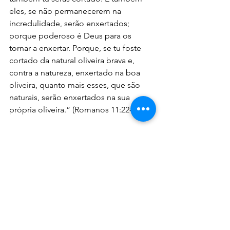
eles, se não permanecerem na 
incredulidade, serão enxertados; 
porque poderoso é Deus para os 
tornar a enxertar. Porque, se tu foste 
cortado da natural oliveira brava e, 
contra a natureza, enxertado na boa 
oliveira, quanto mais esses, que são 
naturais, serão enxertados na sua 
própria oliveira.” (Romanos 11:22-24)
Vamos respeitar a Fonte que Deus deu, 
o nosso Senhor Jesus – Fonte que 
gerou nossos Apóstolos e manteve a 
doutrina viva. A Igreja de Jerusalém foi 
a Igreja mais forte e com doutrina mais 
limpa, mãe dos concílios que geraram 
autênticos líderes para o mundo. 
Então, o que posso concluir hoje é 