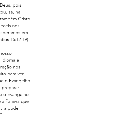
Deus, pois 
ou, se, na 
 também Cristo 
neceis nos 
 esperamos em 
tios 15:12-19) 
nosso 
 idioma e 
ireção nos 
to para ver 
ue o Evangelho 
 preparar 
ue o Evangelho 
 a Palavra que 
avra pode 