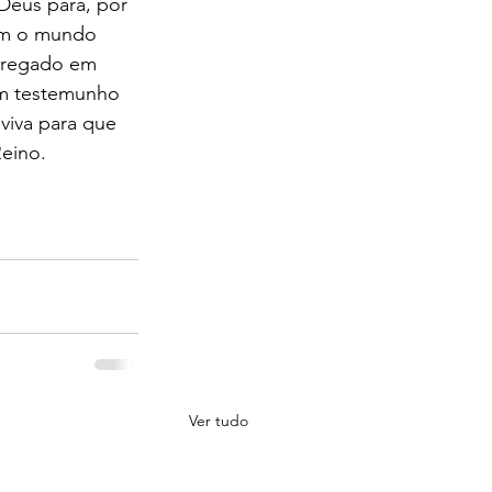
Deus para, por 
im o mundo 
pregado em 
em testemunho 
viva para que 
eino. 
Ver tudo