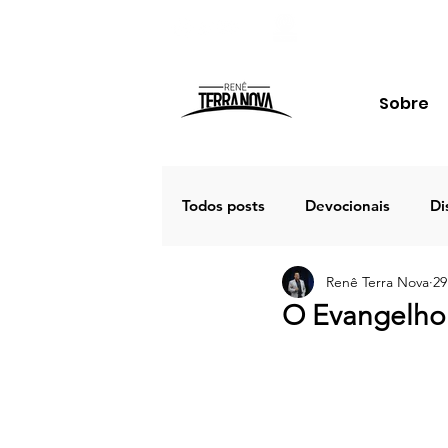
Sobre
Todos posts
Devocionais
Di
Renê Terra Nova
29
Família
Estudos
Palav
O Evangelho 
Porto Seguro 2020
Café