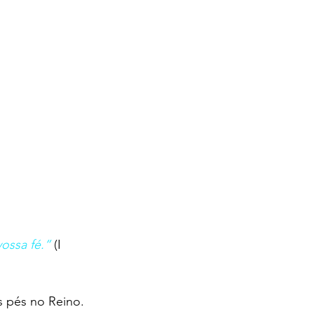
ossa fé.”
 (I 
s pés no Reino. 