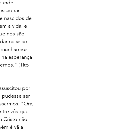
 mundo 
osicionar 
e nascidos de 
m a vida, e 
que nos são 
dar na visão 
temunharmos 
 na esperança 
rnos.” (Tito 
ssuscitou por 
s pudesse ser 
ssarmos. “Ora, 
ntre vós que 
m Cristo não 
bém é vã a 