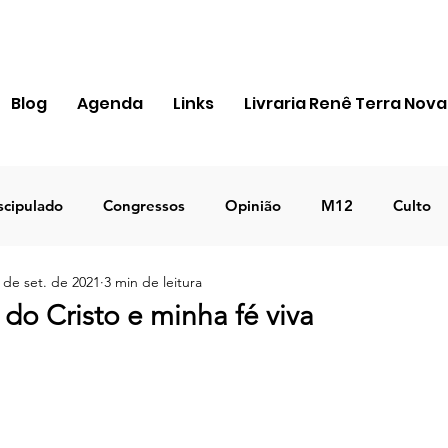
Blog
Agenda
Links
Livraria Renê Terra Nova
scipulado
Congressos
Opinião
M12
Culto
 de set. de 2021
3 min de leitura
ra Apostólica
Igreja
Pessoal
MIR
Notícias
do Cristo e minha fé viva
ICEJ BRASIL
Negócios
TEMA 2023
DECRETO