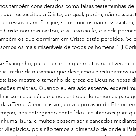
omos também considerados como falsas testemunhas de 
, que ressuscitou a Cristo, ao qual, porém, não ressuscit
não ressuscitam. Porque, se os mortos não ressuscitam,
se Cristo não ressuscitou, é vã a vossa fé, e ainda perma
também os que dormiram em Cristo estão perdidos. Se
, somos os mais miseráveis de todos os homens.” (I Corín
e Evangelho, pude perceber que muitos não tiveram o 
Bíblia traduzida na versão que desejamos e estudarmos no
mos; isso mostra o tamanho da graça de Deus na nossa d
nsões maiores. Quando eu era adolescente, esperei mui
lhar com este século e nos entregar ferramentas para q
a a Terra. Crendo assim, eu vi a provisão do Eterno em
eração, nos entregando conteúdos facilitadores para q
nhuma lisura, e muitos possam ser alcançados mediante
privilegiados, pois não temos a dimensão de onde a Pal