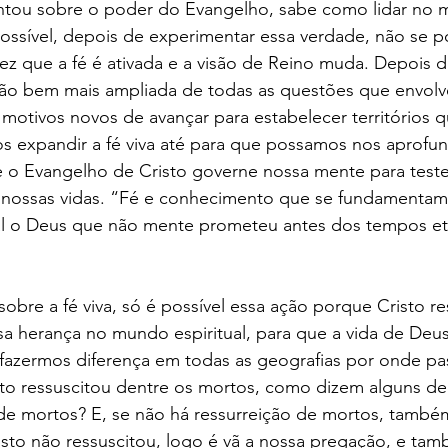
ntou sobre o poder do Evangelho, sabe como lidar no
mpossível, depois de experimentar essa verdade, não se p
z que a fé é ativada e a visão de Reino muda. Depois d
ão bem mais ampliada de todas as questões que envolve
 motivos novos de avançar para estabelecer territórios 
s expandir a fé viva até para que possamos nos aprofun
e o Evangelho de Cristo governe nossa mente para tes
nossas vidas. “Fé e conhecimento que se fundamentam
ual o Deus que não mente prometeu antes dos tempos ete
re a fé viva, só é possível essa ação porque Cristo re
sa herança no mundo espiritual, para que a vida de Deu
 fazermos diferença em todas as geografias por onde pa
sto ressuscitou dentre os mortos, como dizem alguns de
 de mortos? E, se não há ressurreição de mortos, també
risto não ressuscitou, logo é vã a nossa pregação, e tam