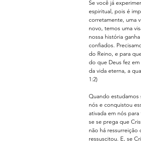
Se você já experime
espiritual, pois é i
corretamente, uma ve
novo, temos uma vis
nossa história ganha
confiados. Precisamo
do Reino, e para qu
do que Deus fez em 
da vida eterna, a q
1:2)
Quando estudamos sob
nós e conquistou es
ativada em nós para
se se prega que Cri
não há ressurreição
ressuscitou. E, se C