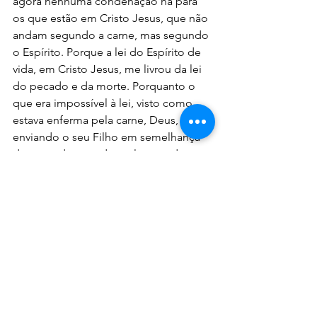
agora nenhuma condenação há para 
os que estão em Cristo Jesus, que não 
andam segundo a carne, mas segundo 
o Espírito. Porque a lei do Espírito de 
vida, em Cristo Jesus, me livrou da lei 
do pecado e da morte. Porquanto o 
que era impossível à lei, visto como 
estava enferma pela carne, Deus, 
enviando o seu Filho em semelhança 
da carne do pecado, pelo pecado 
condenou o pecado na carne; para 
que a justiça da lei se cumprisse em 
nós, que não andamos segundo a 
carne, mas segundo o Espírito.” 
(Romanos 8:1-4)_
Renê Terra Nova
Devocionais