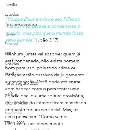
Família
Estudos
“Porque Deus enviou o seu Filho ao 
Palavra Apostólica
mundo, não para que condenasse o 
mundo, mas para que o mundo fosse 
Igreja
salvo por ele.”
 (João 3:17)
Pessoal
MIR
Nenhum jurista vai absorver quem já 
está condenado, não existe homem 
Notícias
bom para isso, pois todo crime ou 
Brasil
infração estão passivos de julgamento 
e condenação. Você pode até entrar 
Porto Seguro 2020
com habeas corpus para tentar uma 
Café
condicional ou uma soltura provisória, 
mas a ficha do infrator ficará manchada 
ICEJ BRASIL
enquanto for um ser social. Mas, os 
Negócios
céus pensaram: “Como vamos 
TEMA 2023
absorver esses eternamente 