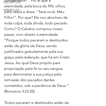
condenados?”. Foi aí que a 
DECRETOS
eternidade, pela boca do PAI, olhou 
PRIMÍCIAS
para Jesus e disse: “Será você, Meu 
Filho!”. Por que? Ele nos absolveu de 
toda culpa, toda dívida, todo pecado. 
Como? O Calvário comprou nosso 
passe, com direito à eternidade. 
“Porque todos pecaram e destituídos 
estão da glória de Deus; sendo 
justificados gratuitamente pela sua 
graça, pela redenção que há em Cristo 
Jesus. Ao qual Deus propôs para 
propiciação pela fé no seu sangue, 
para demonstrar a sua justiça pela 
remissão dos pecados dantes 
cometidos, sob a paciência de Deus.” 
(Romanos 3:23-25)
Todos pecaram e destituídos estão da 