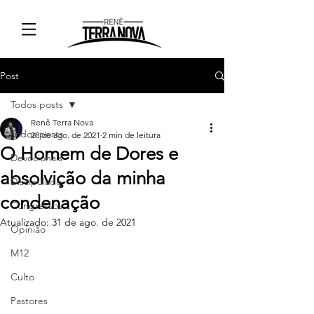
Post
Todos posts
Renê Terra Nova
Todos posts
28 de ago. de 2021
2 min de leitura
O Homem de Dores e
Devocionais
absolvição da minha
Discipulado
condenação
Congressos
Atualizado:
31 de ago. de 2021
Opinião
M12
Culto
Pastores