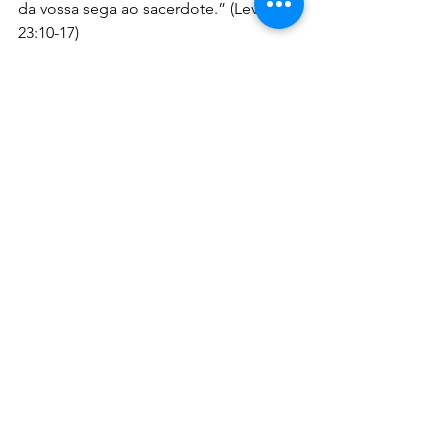
da vossa sega ao sacerdote.” (Levítico 
23:10-17)
Continua...
Rene Terra Nova
Estudos
Devocionais
Ver tudo
Posts recentes