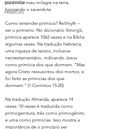
para selar meu milagre na terra, 
DECRETOS
honrando o sacerdote.  
PRIMÍCIAS
Como entender primícia? Re’shiyth – 
ser o primeiro. No dicionário Strong’s, 
primícia aparece 1062 vezes e na Bíblia 
algumas vezes. Na tradução hebraica, 
uma riqueza de textos, inclusive 
neotestamentário, indicando Jesus 
como primícia dos que dormem. “Mas 
agora Cristo ressuscitou dos mortos, e 
foi feito as primícias dos que 
dormem.” (1 Coríntios 15:20)
Na tradução Almeida, aparece 14 
vezes: 10 vezes é traduzida como 
primogenitura, três como primogênito 
e uma como primícias. Isso mostra a 
importância de o princípio ser 