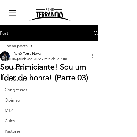
Post
Todos posts
Renê Terra Nova
Todos posts
5 de jan. de 2022
2 min de leitura
Sou Primiciante! Sou um
Devocionais
líder de honra! (Parte 03)
Discipulado
Congressos
Opinião
M12
Culto
Pastores