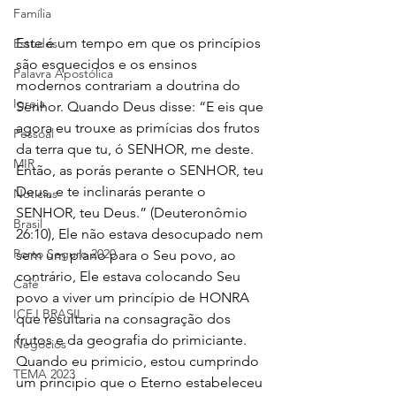
Família
Este é um tempo em que os princípios 
Estudos
são esquecidos e os ensinos 
Palavra Apostólica
modernos contrariam a doutrina do 
Igreja
Senhor. Quando Deus disse: “E eis que 
agora eu trouxe as primícias dos frutos 
Pessoal
da terra que tu, ó SENHOR, me deste. 
MIR
Então, as porás perante o SENHOR, teu 
Deus, e te inclinarás perante o 
Notícias
SENHOR, teu Deus.” (Deuteronômio 
Brasil
26:10), Ele não estava desocupado nem 
Porto Seguro 2020
sem um plano para o Seu povo, ao 
contrário, Ele estava colocando Seu 
Café
povo a viver um princípio de HONRA 
ICEJ BRASIL
que resultaria na consagração dos 
frutos e da geografia do primiciante. 
Negócios
Quando eu primicio, estou cumprindo 
TEMA 2023
um princípio que o Eterno estabeleceu 