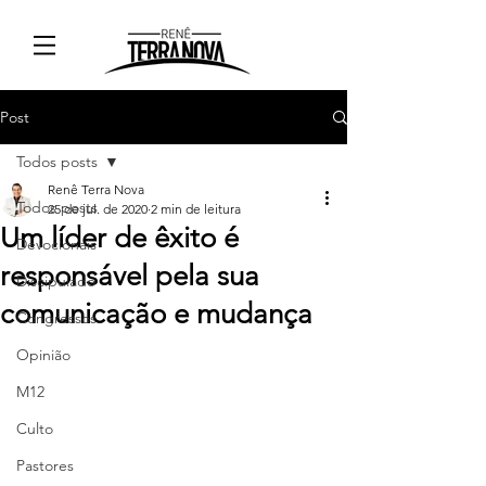
Post
Todos posts
Renê Terra Nova
Todos posts
25 de jul. de 2020
2 min de leitura
Um líder de êxito é
Devocionais
responsável pela sua
Discipulado
comunicação e mudança
Congressos
Opinião
M12
Culto
Pastores