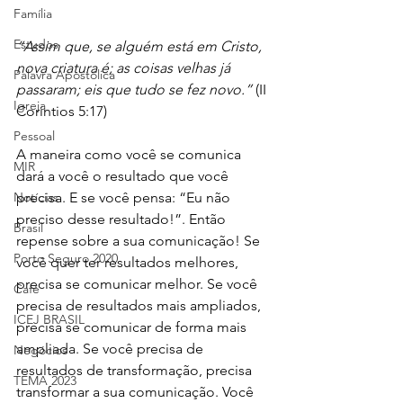
Família
Estudos
“Assim que, se alguém está em Cristo, 
nova criatura é; as coisas velhas já 
Palavra Apostólica
passaram; eis que tudo se fez novo.” 
(II 
Igreja
Coríntios 5:17)
Pessoal
A maneira como você se comunica 
MIR
dará a você o resultado que você 
precisa. E se você pensa: “Eu não 
Notícias
preciso desse resultado!”. Então 
Brasil
repense sobre a sua comunicação! Se 
Porto Seguro 2020
você quer ter resultados melhores, 
precisa se comunicar melhor. Se você 
Café
precisa de resultados mais ampliados, 
ICEJ BRASIL
precisa se comunicar de forma mais 
ampliada. Se você precisa de 
Negócios
resultados de transformação, precisa 
TEMA 2023
transformar a sua comunicação. Você 