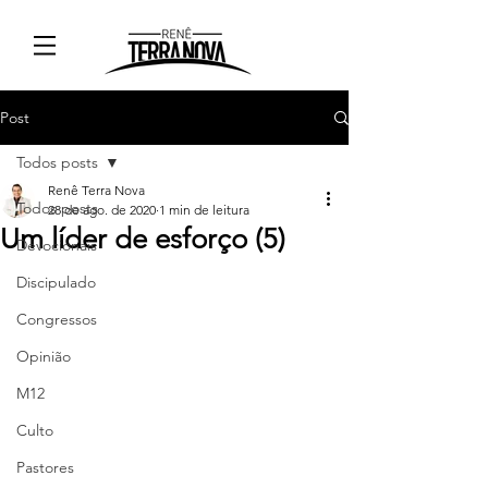
Post
Todos posts
Renê Terra Nova
Todos posts
28 de ago. de 2020
1 min de leitura
Um líder de esforço (5)
Devocionais
Discipulado
Congressos
Opinião
M12
Culto
Pastores