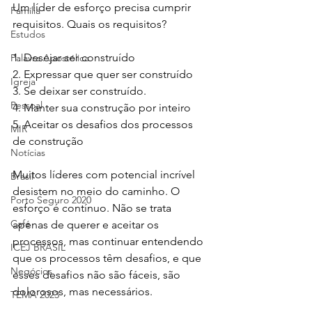
Um líder de esforço precisa cumprir 
Família
requisitos. Quais os requisitos? 
Estudos
1. Desejar ser construído
Palavra Apostólica
2. Expressar que quer ser construído
Igreja
3. Se deixar ser construído. 
Pessoal
4. Manter sua construção por inteiro
5. Aceitar os desafios dos processos 
MIR
de construção
Notícias
Muitos líderes com potencial incrível 
Brasil
desistem no meio do caminho. O 
Porto Seguro 2020
esforço é contínuo. Não se trata 
Café
apenas de querer e aceitar os 
processos, mas continuar entendendo 
ICEJ BRASIL
que os processos têm desafios, e que 
Negócios
esses desafios não são fáceis, são 
dolorosos, mas necessários. 
TEMA 2023