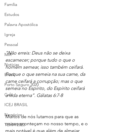
Família
Estudos
Palavra Apostólica
Igreja
Pessoal
"Não erreis: Deus não se deixa 
MIR
escarnecer; porque tudo o que o 
Notícias
homem semear, isso também ceifará. 
Porque o que semeia na sua carne, da 
Brasil
carne ceifará a corrupção; mas o que 
Porto Seguro 2020
semeia no Espírito, do Espírito ceifará 
Café
a vida eterna”. Gálatas 6:7-8
ICEJ BRASIL
Negócios
Muitos de nós lutamos para que as 
coisas aconteçam no nosso tempo, e o 
TEMA 2023
mais notável é que além de almejar 