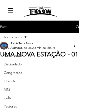
Post
Todos posts
Renê Terra Nova
Todos posts
1 de dez. de 2022
3 min de leitura
UMA NOVA ESTAÇÃO - 01
Devocionais
Discipulado
Congressos
Opinião
M12
Culto
Pastores