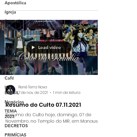
Apostólica
Igreja
Pessoal
MIR
Notícias
Load video
Brasil
Porto
Seguro
2020
Café
Renê Terra Nova
ICEJ
BRASIL
7 de nov. de 2021
1 min de leitura
Negócios
Resumo do Culto 07.11.2021
TEMA
Resumo do Culto hoje, domingo, 07 de
2023
Novembro, no Templo do MIR, em Manaus.
DECRETOS
PRIMÍCIAS