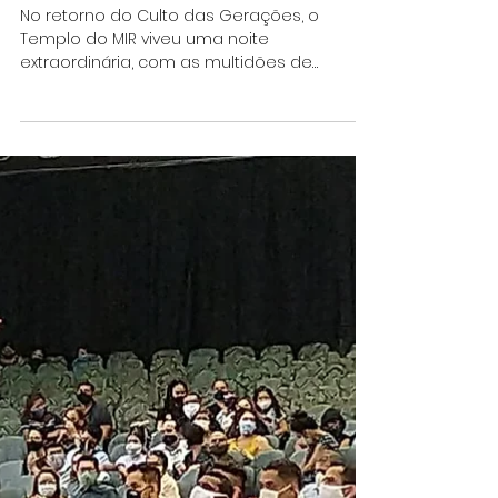
Renê Terra Nova
24 de ago. de 2020
1 min de leitura
O Discipulado da Inteligência
Espiritual
No retorno do Culto das Gerações, o
Templo do MIR viveu uma noite
extraordinária, com as multidões de
discípulos lotando os espaços do...