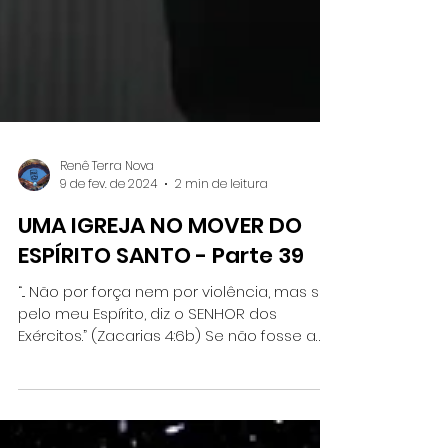
Renê Terra Nova
9 de fev. de 2024
2 min de leitura
UMA IGREJA NO MOVER DO
ESPÍRITO SANTO - Parte 39
“... Não por força nem por violência, mas sim
pelo meu Espírito, diz o SENHOR dos
Exércitos.” (Zacarias 4:6b) Se não fosse a
intercessão...