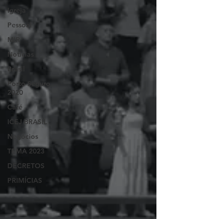
Igreja
Pessoal
MIR
Notícias
Brasil
Porto Seguro
2020
Café
ICEJ BRASIL
Negócios
TEMA 2023
DECRETOS
PRIMÍCIAS