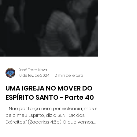
Renê Terra Nova
10 de fev. de 2024
2 min de leitura
UMA IGREJA NO MOVER DO
ESPÍRITO SANTO - Parte 40
“... Não por força nem por violência, mas sim
pelo meu Espírito, diz o SENHOR dos
Exércitos.” (Zacarias 4:6b) O que vemos