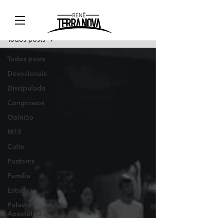
Blog
Todos posts
Todos posts
Devocionais
Discipulado
Congressos
Opinião
M12
Culto
Pastores
Família
Estudos
Palavra
Apostólica