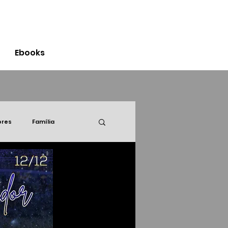
Login
Ebooks
ores
Família
Seguro 2020
Café