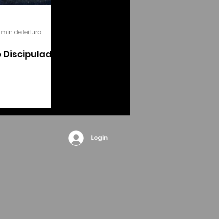
1 min de leitura
do Discipulador
Login