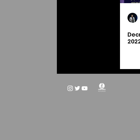
Dec
202