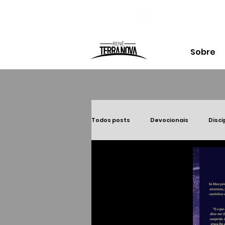
Sobre
Todos posts
Devocionais
Disci
Estudos
Palavra Apostólica
ICEJ BRASIL
Negócios
TEM