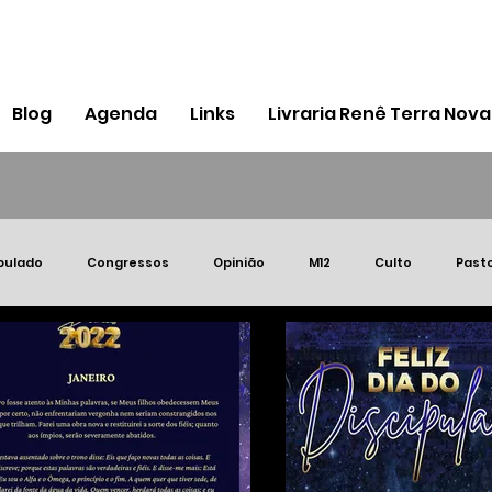
Blog
Agenda
Links
Livraria Renê Terra Nova
pulado
Congressos
Opinião
M12
Culto
Past
Igreja
Pessoal
MIR
Notícias
Brasil
Porto 
A 2023
DECRETOS
PRIMÍCIAS