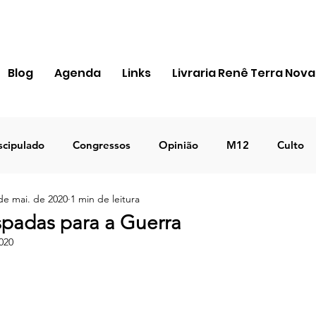
Blog
Agenda
Links
Livraria Renê Terra Nova
scipulado
Congressos
Opinião
M12
Culto
de mai. de 2020
1 min de leitura
ra Apostólica
Igreja
Pessoal
MIR
Notícias
spadas para a Guerra
020
ICEJ BRASIL
Negócios
TEMA 2023
DECRETO