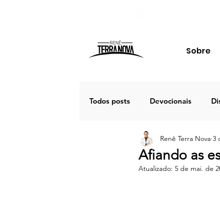
Sobre
Todos posts
Devocionais
Di
Renê Terra Nova
3 
Família
Estudos
Palav
Afiando as e
Atualizado:
5 de mai. de 2
Porto Seguro 2020
Café