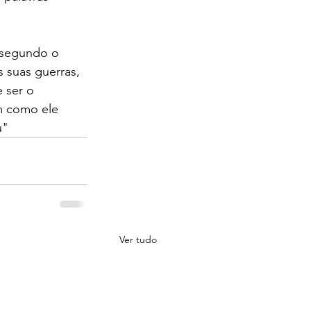
 segundo o 
s suas guerras, 
 ser o 
m como ele 
u"
Ver tudo