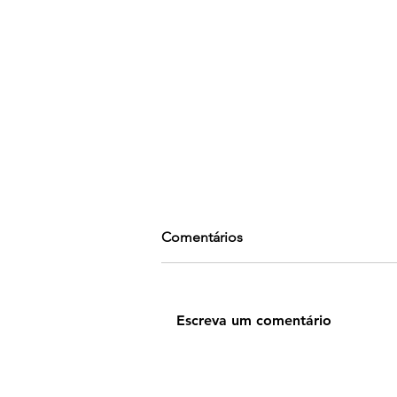
Comentários
Escreva um comentário
UMA IGREJA NO MOVERDO
ESPÍRITO SANTO - 40