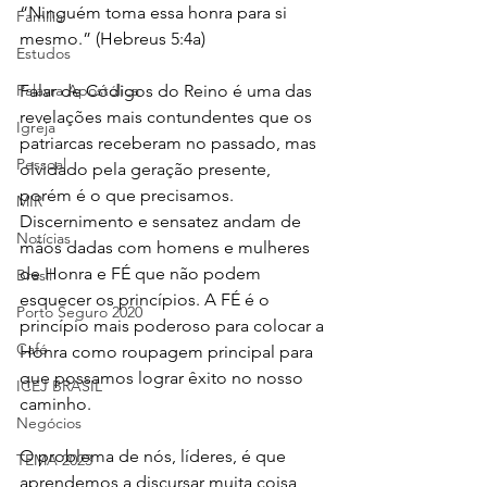
“Ninguém toma essa honra para si 
Família
mesmo.” (Hebreus 5:4a)
Estudos
Falar de Códigos do Reino é uma das 
Palavra Apostólica
revelações mais contundentes que os 
Igreja
patriarcas receberam no passado, mas 
Pessoal
olvidado pela geração presente, 
porém é o que precisamos. 
MIR
Discernimento e sensatez andam de 
Notícias
mãos dadas com homens e mulheres 
de Honra e FÉ que não podem 
Brasil
esquecer os princípios. A FÉ é o 
Porto Seguro 2020
princípio mais poderoso para colocar a 
Café
Honra como roupagem principal para 
que possamos lograr êxito no nosso 
ICEJ BRASIL
caminho.
Negócios
O problema de nós, líderes, é que 
TEMA 2023
aprendemos a discursar muita coisa, 