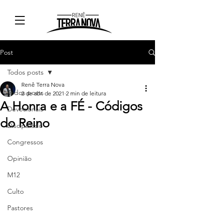
Post
Todos posts
Renê Terra Nova
Todos posts
2 de abr. de 2021
2 min de leitura
A Honra e a FÉ - Códigos
Devocionais
do Reino
Discipulado
Congressos
Opinião
M12
Culto
Pastores