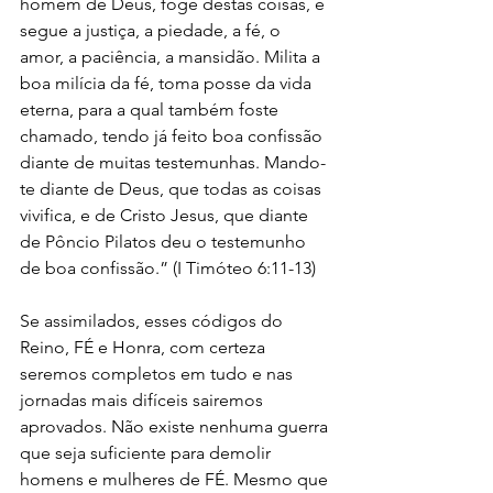
homem de Deus, foge destas coisas, e 
segue a justiça, a piedade, a fé, o 
amor, a paciência, a mansidão. Milita a 
boa milícia da fé, toma posse da vida 
eterna, para a qual também foste 
chamado, tendo já feito boa confissão 
diante de muitas testemunhas. Mando-
te diante de Deus, que todas as coisas 
vivifica, e de Cristo Jesus, que diante 
de Pôncio Pilatos deu o testemunho 
de boa confissão.” (I Timóteo 6:11-13)
Se assimilados, esses códigos do 
Reino, FÉ e Honra, com certeza 
seremos completos em tudo e nas 
jornadas mais difíceis sairemos 
aprovados. Não existe nenhuma guerra 
que seja suficiente para demolir 
homens e mulheres de FÉ. Mesmo que 