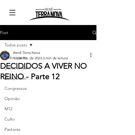
Post
Todos posts
Renê Terra Nova
Todos posts
13 de fev. de 2023
3 min de leitura
DECIDIDOS A VIVER NO
Devocionais
REINO - Parte 12
Discipulado
Congressos
Opinião
M12
Culto
Pastores