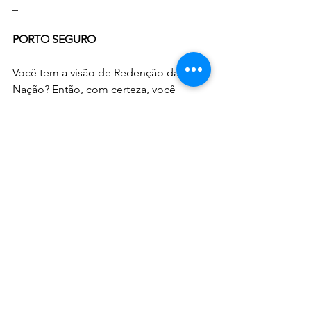
_
PORTO SEGURO
Você tem a visão de Redenção da 
Nação? Então, com certeza, você 
estará em Porto Seguro conosco e 
viverá um tempo profético de muita 
direção para o Brasil. Conto com você! 
https://www.mironline.com.br/resgated
anacao2023
_
ISRAEL
Ir à Festa de Tabernáculos é um dos 
Atos Proféticos mais relevantes da 
história bíblica e profética. Os filhos de 
Sião não negam a convocação. Para 