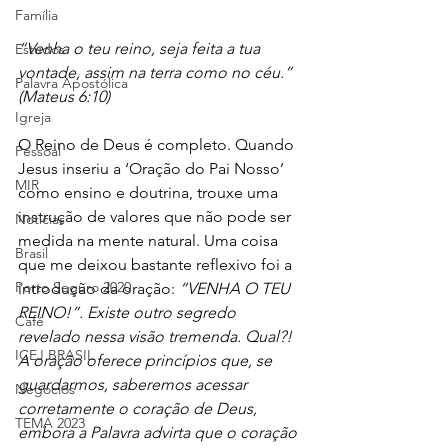
Família
“Venha o teu reino, seja feita a tua 
Estudos
vontade, assim na terra como no céu.” 
Palavra Apostólica
(Mateus 6:10)
Igreja
O Reino de Deus é completo. Quando 
Pessoal
Jesus inseriu a ‘Oração do Pai Nosso’ 
MIR
como ensino e doutrina, trouxe uma 
instrução de valores que não pode ser 
Notícias
medida na mente natural. Uma coisa 
Brasil
que me deixou bastante reflexivo foi a 
Porto Seguro 2020
introdução da oração: 
“VENHA O TEU 
REINO!”. Existe outro segredo 
Café
revelado nessa visão tremenda. Qual?! 
ICEJ BRASIL
A oração oferece princípios que, se 
guardarmos, saberemos acessar 
Negócios
corretamente o coração de Deus, 
TEMA 2023
embora a Palavra advirta que o coração 