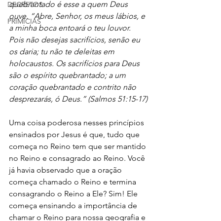
quebrantado é esse a quem Deus 
DECRETOS
ouve. “Abre, Senhor, os meus lábios, e 
PRIMÍCIAS
a minha boca entoará o teu louvor. 
Pois não desejas sacrifícios, senão eu 
os daria; tu não te deleitas em 
holocaustos. Os sacrifícios para Deus 
são o espírito quebrantado; a um 
coração quebrantado e contrito não 
desprezarás, ó Deus.” (Salmos 51:15-17)
Uma coisa poderosa nesses princípios 
ensinados por Jesus é que, tudo que 
começa no Reino tem que ser mantido 
no Reino e consagrado ao Reino. Você 
já havia observado que a oração 
começa chamado o Reino e termina 
consagrando o Reino a Ele? Sim! Ele 
começa ensinando a importância de 
chamar o Reino para nossa geografia e 