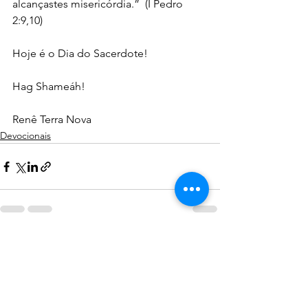
alcançastes misericórdia.”  (I Pedro 
2:9,10)
Hoje é o Dia do Sacerdote!
Hag Shameáh!
Renê Terra Nova
Devocionais
Ver tudo
Posts recentes