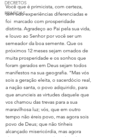
DECRETOS
Você que é primicista, com certeza, 
PRIMÍCIAS
tem tido experiências diferenciadas e 
foi  marcado com prosperidade 
distinta. Agradeço ao Pai pela sua vida, 
e louvo ao Senhor por você ser um 
semeador da boa semente. Que os 
próximos 12 meses sejam ornados de 
muita prosperidade e os sonhos que 
foram gerados em Deus sejam todos 
manifestos na sua geografia. “Mas vós 
sois a geração eleita, o sacerdócio real, 
a nação santa, o povo adquirido, para 
que anuncieis as virtudes daquele que 
vos chamou das trevas para a sua 
maravilhosa luz; vós, que em outro 
tempo não éreis povo, mas agora sois 
povo de Deus; que não tínheis 
alcançado misericórdia, mas agora 