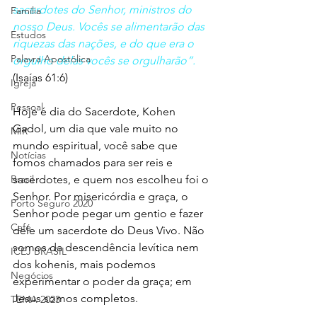
sacerdotes do Senhor, ministros do 
Família
nosso Deus. Vocês se alimentarão das 
Estudos
riquezas das nações, e do que era o 
Palavra Apostólica
orgulho delas vocês se orgulharão”. 
(Isaías 61:6)
Igreja
Pessoal
Hoje é dia do Sacerdote, Kohen 
Gadol, um dia que vale muito no 
MIR
mundo espiritual, você sabe que 
Notícias
fomos chamados para ser reis e 
Brasil
sacerdotes, e quem nos escolheu foi o 
Senhor. Por misericórdia e graça, o 
Porto Seguro 2020
Senhor pode pegar um gentio e fazer 
Café
dele um sacerdote do Deus Vivo. Não 
somos da descendência levítica nem 
ICEJ BRASIL
dos kohenis, mais podemos 
Negócios
experimentar o poder da graça; em 
Jesus somos completos.  
TEMA 2023