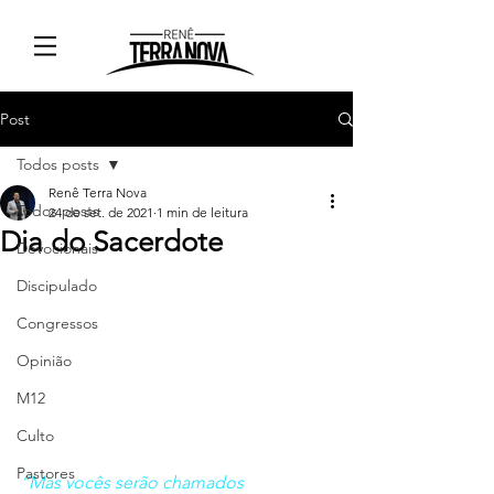
Post
Todos posts
Renê Terra Nova
Todos posts
24 de set. de 2021
1 min de leitura
Dia do Sacerdote
Devocionais
Discipulado
Congressos
Opinião
M12
Culto
Pastores
“Mas vocês serão chamados 