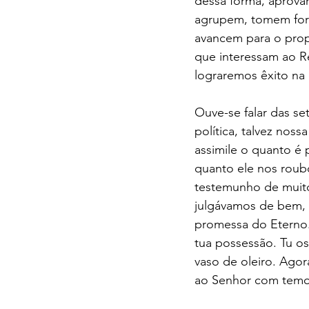
dessa forma, aprova
agrupem, tomem form
avancem para o propó
que interessam ao Re
lograremos êxito na 
Ouve-se falar das s
política, talvez nos
assimile o quanto é p
quanto ele nos roubo
testemunho de muitos
julgávamos de bem, 
promessa do Eterno. 
tua possessão. Tu o
vaso de oleiro. Agora,
ao Senhor com temor,