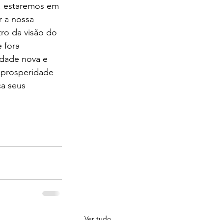
, estaremos em 
r a nossa 
ro da visão do 
 fora 
dade nova e 
a prosperidade 
a seus 
Ver tudo