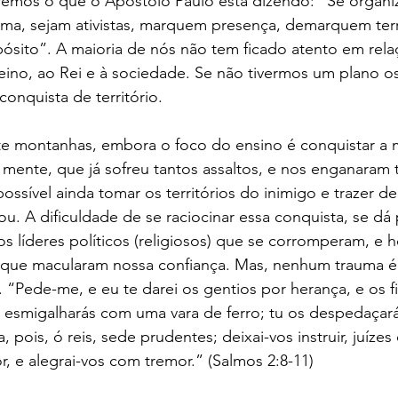
remos o que o Apóstolo Paulo está dizendo: “Se organi
a, sejam ativistas, marquem presença, demarquem terri
sito”. A maioria de nós não tem ficado atento em relaç
ino, ao Rei e à sociedade. Se não tivermos um plano os
conquista de território.
ete montanhas, embora o foco do ensino é conquistar a
sa mente, que já sofreu tantos assaltos, e nos enganaram 
ossível ainda tomar os territórios do inimigo e trazer de
u. A dificuldade de se raciocinar essa conquista, se dá 
 líderes políticos (religiosos) que se corromperam, e 
que macularam nossa confiança. Mas, nenhum trauma é
“Pede-me, e eu te darei os gentios por herança, e os fi
s esmigalharás com uma vara de ferro; tu os despedaça
 pois, ó reis, sede prudentes; deixai-vos instruir, juízes 
 e alegrai-vos com tremor.” (Salmos 2:8-11)