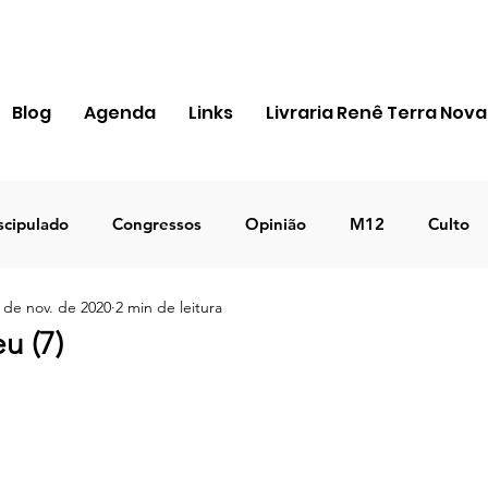
Blog
Agenda
Links
Livraria Renê Terra Nova
scipulado
Congressos
Opinião
M12
Culto
 de nov. de 2020
2 min de leitura
ra Apostólica
Igreja
Pessoal
MIR
Notícias
u (7)
ICEJ BRASIL
Negócios
TEMA 2023
DECRETO