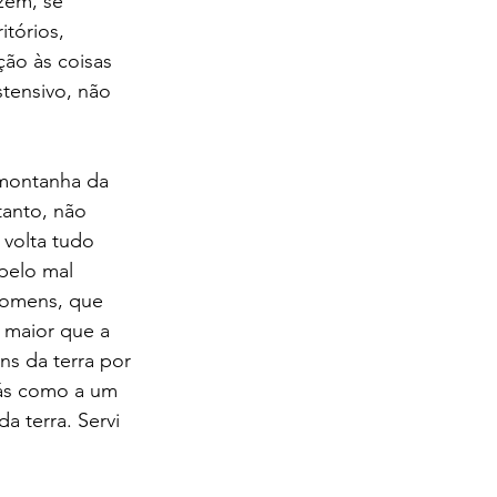
zem, se 
tórios, 
ão às coisas 
tensivo, não 
 montanha da 
tanto, não 
 volta tudo 
pelo mal 
homens, que 
 maior que a 
ns da terra por 
rás como a um 
da terra. Servi 