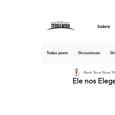
Sobre
Todos posts
Devocionais
Di
Renê Terra Nova
10
Família
Estudos
Palav
Ele nos Elege
Porto Seguro 2020
Café