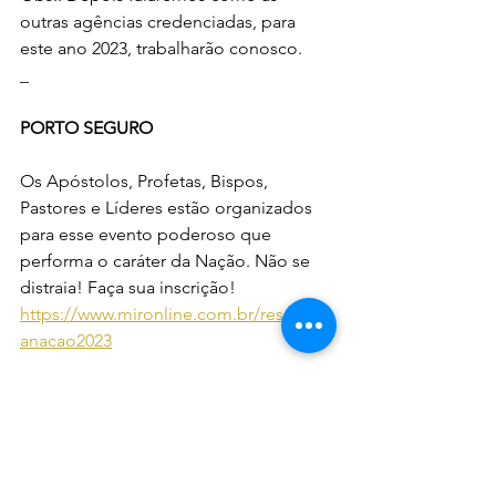
outras agências credenciadas, para 
este ano 2023, trabalharão conosco.
_
PORTO SEGURO
Os Apóstolos, Profetas, Bispos, 
Pastores e Líderes estão organizados 
para esse evento poderoso que 
performa o caráter da Nação. Não se 
distraia! Faça sua inscrição! 
https://www.mironline.com.br/resgated
anacao2023
_
HONRA
Este ano, mais que qualquer outro, os 