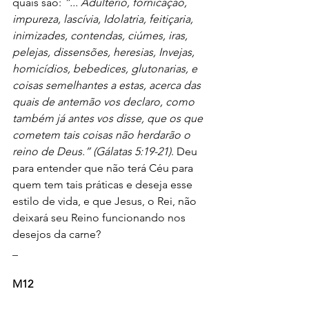
quais são: 
“... Adultério, fornicação, 
impureza, lascívia, Idolatria, feitiçaria, 
inimizades, contendas, ciúmes, iras, 
pelejas, dissensões, heresias, Invejas, 
homicídios, bebedices, glutonarias, e 
coisas semelhantes a estas, acerca das 
quais de antemão vos declaro, como 
também já antes vos disse, que os que 
cometem tais coisas não herdarão o 
reino de Deus.” (Gálatas 5:19-21)
. Deu 
para entender que não terá Céu para 
quem tem tais práticas e deseja esse 
estilo de vida, e que Jesus, o Rei, não 
deixará seu Reino funcionando nos 
desejos da carne?
_
M12