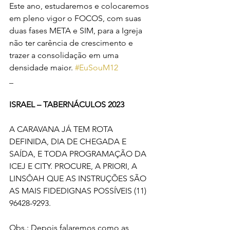
Este ano, estudaremos e colocaremos 
em pleno vigor o FOCOS, com suas 
duas fases META e SIM, para a Igreja 
não ter carência de crescimento e 
trazer a consolidação em uma 
densidade maior. 
#EuSouM12
_
ISRAEL – TABERNÁCULOS 2023
A CARAVANA JÁ TEM ROTA 
DEFINIDA, DIA DE CHEGADA E 
SAÍDA, E TODA PROGRAMAÇÃO DA 
ICEJ E CITY. PROCURE, A PRIORI, A 
LINSÔAH QUE AS INSTRUÇÕES SÃO 
AS MAIS FIDEDIGNAS POSSÍVEIS (11) 
96428-9293.
Obs.: Depois falaremos como as 