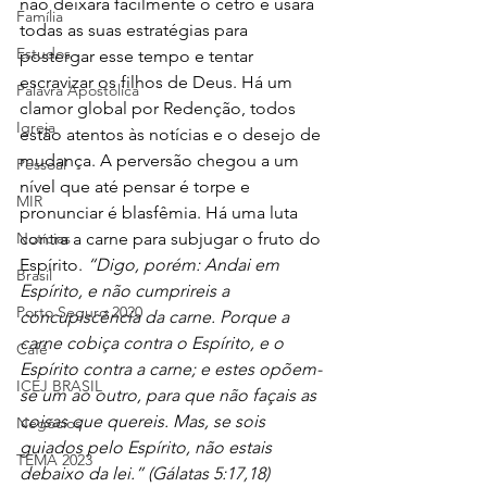
não deixará facilmente o cetro e usará 
Família
todas as suas estratégias para 
Estudos
postergar esse tempo e tentar 
escravizar os filhos de Deus. Há um 
Palavra Apostólica
clamor global por Redenção, todos 
Igreja
estão atentos às notícias e o desejo de 
mudança. A perversão chegou a um 
Pessoal
nível que até pensar é torpe e 
MIR
pronunciar é blasfêmia. Há uma luta 
Notícias
contra a carne para subjugar o fruto do 
Espírito. 
“Digo, porém: Andai em 
Brasil
Espírito, e não cumprireis a 
Porto Seguro 2020
concupiscência da carne. Porque a 
carne cobiça contra o Espírito, e o 
Café
Espírito contra a carne; e estes opõem-
ICEJ BRASIL
se um ao outro, para que não façais as 
coisas que quereis. Mas, se sois 
Negócios
guiados pelo Espírito, não estais 
TEMA 2023
debaixo da lei.” (Gálatas 5:17,18)