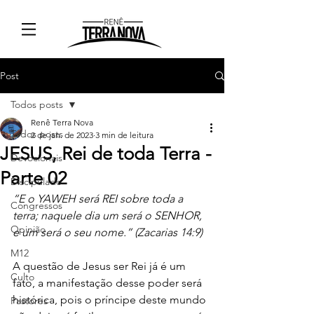
Post
Todos posts
Renê Terra Nova
Todos posts
2 de jan. de 2023
3 min de leitura
JESUS, Rei de toda Terra -
Devocionais
Parte 02
Discipulado
“E o YAWEH será REI sobre toda a 
Congressos
terra; naquele dia um será o SENHOR, 
Opinião
e um será o seu nome.” (Zacarias 14:9)
M12
A questão de Jesus ser Rei já é um 
Culto
fato, a manifestação desse poder será 
histórica, pois o príncipe deste mundo 
Pastores