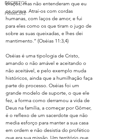
DECRETOS
braços, mas não entenderam que eu 
os curava. Atraí-os com cordas 
PRIMÍCIAS
humanas, com laços de amor, e fui 
para eles como os que tiram o jugo de 
sobre as suas queixadas, e lhes dei 
mantimento.” (Oséias 11:3,4)
Oséias é uma tipologia de Cristo, 
amando o não amável e aceitando o 
não aceitável, e pelo exemplo muda 
históricos, ainda que a humilhação faça 
parte do processo. Oséias foi um 
grande modelo de suporte, o que ele 
fez, a forma como derramou a vida de 
Deus na família, a começar por Gômer, 
é o reflexo de um sacerdote que não 
media esforço para manter a sua casa 
em ordem e não desistia do profético 
que era sua missão. Um território que 