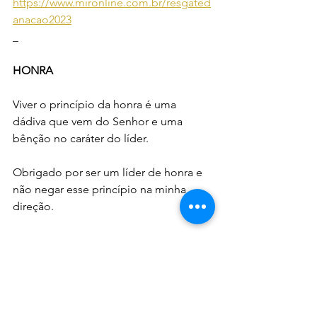
https://www.mironline.com.br/resgated
anacao2023
_
HONRA
Viver o princípio da honra é uma 
dádiva que vem do Senhor e uma 
bênção no caráter do líder.
Obrigado por ser um líder de honra e 
não negar esse princípio na minha 
direção. 
PIX: primiciasap@gmail.com
_
DECRETO JANEIRO