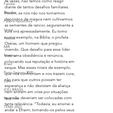
Às vezes, não temos como reagir 
Família
diante de tantos desafios familiares. 
Estudos
Porém, se nós não nos tornarmos 
depósitos de mágoa nem cultivarmos 
Palavra Apostólica
as sementes de rancor, seguramente a 
Igreja
cura virá apressadamente. Eu tomo 
como exemplo, na Bíblia, o profeta 
Pessoal
Oséias, um homem que pregou 
MIR
vivendo. Que desafio para esse líder 
Notícias
viver uma obediência e renúncia, 
colocando sua reputação e história em 
Brasil
xeque. Mas esses níveis de exemplo, 
Porto Seguro 2020
que nos confrontam e nos trazem cura, 
são para que outros possam ter 
Café
esperança e não desistam da aliança 
ICEJ BRASIL
nem entrem em crise por situações 
que não deveriam ser colocadas com 
Negócios
tanta relevância. “Todavia, eu ensinei a 
TEMA 2023
andar a Efraim; tomando-os pelos seus 