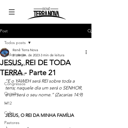
Post
Todos posts
Renê Terra Nova
Todos posts
21 de jan. de 2023
3 min de leitura
JESUS, REI DE TODA
Devocionais
TERRA - Parte 21
Discipulado
“E o YAWEH será REI sobre toda a 
Congressos
terra; naquele dia um será o SENHOR, 
Opinião
e um será o seu nome.” (Zacarias 14:9)
_
M12
Culto
JESUS, O REI DA MINHA FAMÍLIA
Pastores