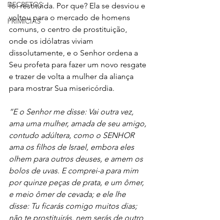
DECRETOS
foi restituída. Por que? Ela se desviou e 
voltou para o mercado de homens 
PRIMÍCIAS
comuns, o centro de prostituição, 
onde os idólatras viviam 
dissolutamente, e o Senhor ordena a 
Seu profeta para fazer um novo resgate 
e trazer de volta a mulher da aliança 
para mostrar Sua misericórdia. 
“E o Senhor me disse: Vai outra vez, 
ama uma mulher, amada de seu amigo, 
contudo adúltera, como o SENHOR 
ama os filhos de Israel, embora eles 
olhem para outros deuses, e amem os 
bolos de uvas. E comprei-a para mim 
por quinze peças de prata, e um ômer, 
e meio ômer de cevada; e ele lhe 
disse: Tu ficarás comigo muitos dias; 
não te prostituirás, nem serás de outro 