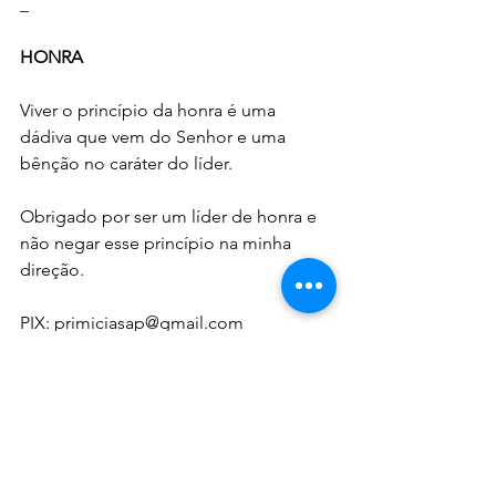
_
HONRA
Viver o princípio da honra é uma 
dádiva que vem do Senhor e uma 
bênção no caráter do líder.
Obrigado por ser um líder de honra e 
não negar esse princípio na minha 
direção. 
PIX: primiciasap@gmail.com
_
DECRETO JANEIRO
Onde está o Meu povo e a confiança 
dos Meus filhos? Por um acaso 