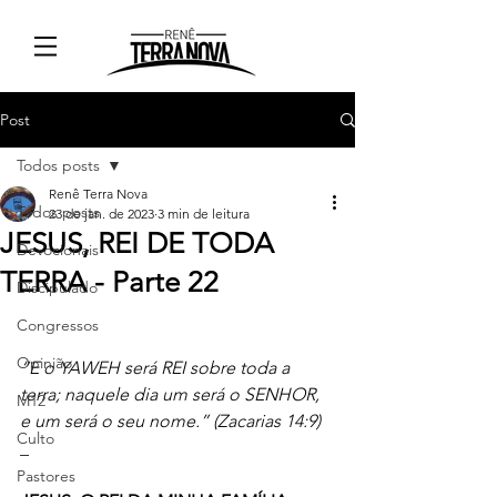
Post
Todos posts
Renê Terra Nova
Todos posts
23 de jan. de 2023
3 min de leitura
JESUS, REI DE TODA
Devocionais
TERRA - Parte 22
Discipulado
Congressos
Opinião
“E o YAWEH será REI sobre toda a 
terra; naquele dia um será o SENHOR, 
M12
e um será o seu nome.” (Zacarias 14:9)
Culto
_
Pastores