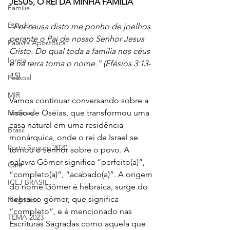
JESUS, O REI DA MINHA FAMÍLIA
Família
Estudos
“Por causa disto me ponho de joelhos 
perante o Pai de nosso Senhor Jesus 
Palavra Apostólica
Cristo. Do qual toda a família nos céus 
Igreja
e na terra toma o nome.” (Efésios 3:13-
15)
Pessoal
MIR
Vamos continuar conversando sobre a 
Notícias
visão de Oséias, que transformou uma 
casa natural em uma residência 
Brasil
monárquica, onde o rei de Israel se 
Porto Seguro 2020
tornou o senhor sobre o povo. A 
palavra Gômer significa “perfeito(a)”, 
Café
“completo(a)”, “acabado(a)”. A origem 
ICEJ BRASIL
do nome Gômer é hebraica, surge do 
hebraico gómer, que significa 
Negócios
“completo”, e é mencionado nas 
TEMA 2023
Escrituras Sagradas como aquela que 