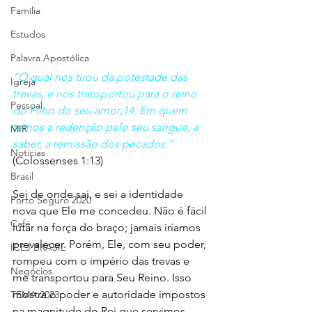
Família
Estudos
Palavra Apostólica
“O qual nos tirou da potestade das 
Igreja
trevas, e nos transportou para o reino 
Pessoal
do Filho do seu amor;14. Em quem 
temos a redenção pelo seu sangue, a 
MIR
saber, a remissão dos pecados.”
Notícias
(Colossenses 1:13)
Brasil
Sei de onde sai, e sei a identidade 
Porto Seguro 2020
nova que Ele me concedeu. Não é fácil 
Café
lutar na força do braço; jamais iríamos 
prevalecer. Porém, Ele, com seu poder, 
ICEJ BRASIL
rompeu com o império das trevas e 
Negócios
me transportou para Seu Reino. Isso 
mostra o poder e autoridade impostos 
TEMA 2023
na magnitude do Rei que servimos. 