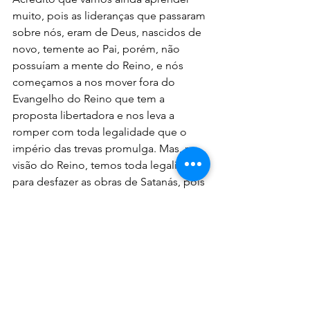
muito, pois as lideranças que passaram 
sobre nós, eram de Deus, nascidos de 
novo, temente ao Pai, porém, não 
possuíam a mente do Reino, e nós 
começamos a nos mover fora do 
Evangelho do Reino que tem a 
proposta libertadora e nos leva a 
romper com toda legalidade que o 
império das trevas promulga. Mas, na 
visão do Reino, temos toda legalidade 
para desfazer as obras de Satanás, pois 
o Senhor já lhe entregou os reinos da 
Terra. “Este será grande, e será 
chamado filho do Altíssimo; e o 
Senhor Deus lhe dará o trono de Davi, 
seu pai; e reinará eternamente na casa 
de Jacó, e o seu reino não terá fim.” 
(Lucas 1:32,33)