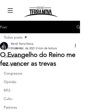
Post
Todos posts
Renê Terra Nova
Todos posts
11 de out. de 2021
2 min de leitura
O Evangelho do Reino me
Devocionais
fez vencer as trevas
Discipulado
Congressos
Opinião
M12
Culto
Pastores