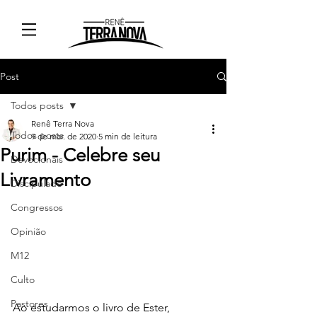
Post
Todos posts
Renê Terra Nova
Todos posts
9 de mar. de 2020
5 min de leitura
Purim - Celebre seu
Devocionais
Livramento
Discipulado
Congressos
Opinião
M12
Culto
Pastores
Ao estudarmos o livro de Ester, 