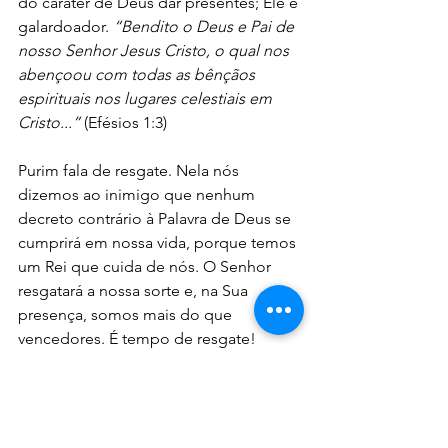
do caráter de Deus dar presentes; Ele é 
galardoador. 
“Bendito o Deus e Pai de 
nosso Senhor Jesus Cristo, o qual nos 
abençoou com todas as bênçãos 
espirituais nos lugares celestiais em 
Cristo...”
 (Efésios 1:3)
Purim fala de resgate. Nela nós 
dizemos ao inimigo que nenhum 
decreto contrário à Palavra de Deus se 
cumprirá em nossa vida, porque temos 
um Rei que cuida de nós. O Senhor 
resgatará a nossa sorte e, na Sua 
presença, somos mais do que 
vencedores. É tempo de resgate!
Purim é a festa das orações 
respondidas e a celebração das 
respostas que ainda hão de vir. É 