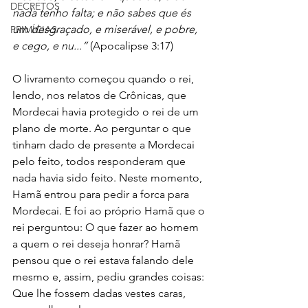
DECRETOS
nada tenho falta; e não sabes que és 
um desgraçado, e miserável, e pobre, 
PRIMÍCIAS
e cego, e nu...”
 (Apocalipse 3:17)
O livramento começou quando o rei, 
lendo, nos relatos de Crônicas, que 
Mordecai havia protegido o rei de um 
plano de morte. Ao perguntar o que 
tinham dado de presente a Mordecai 
pelo feito, todos responderam que 
nada havia sido feito. Neste momento, 
Hamã entrou para pedir a forca para 
Mordecai. E foi ao próprio Hamã que o 
rei perguntou: O que fazer ao homem 
a quem o rei deseja honrar? Hamã 
pensou que o rei estava falando dele 
mesmo e, assim, pediu grandes coisas: 
Que lhe fossem dadas vestes caras, 