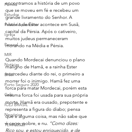
encontramos a história de um povo 
Família
que se moveu em fé e recebeu um 
Estudos
grande livramento do Senhor. A 
história de Ester acontece em Susã, 
Palavra Apostólica
capital da Pérsia. Após o cativeiro, 
Igreja
muitos judeus permaneceram 
Pessoal
morando na Média e Pérsia.
MIR
Quando Mordecai denunciou o plano 
Notícias
maligno de Hamã, e a rainha Ester 
intercedeu diante do rei, o primeiro a 
Brasil
morrer foi o inimigo. Hamã fez uma 
Porto Seguro 2020
forca para matar Mordecai, porém esta 
Café
mesma forca foi usada para sua própria 
morte. Hamã era ousado, prepotente e 
ICEJ BRASIL
representa a figura do diabo; pensa 
Negócios
que é alguma coisa, mas não sabe que 
é cego, pobre, e nu. 
“Como dizes: 
TEMA 2023
Rico sou, e estou enriquecido, e de 