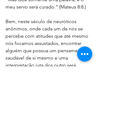
meu servo será curado.” (Mateus 8:8.)
Bem, neste século de neuróticos 
anônimos, onde cada um de nós se 
percebe com atitudes que até mesmo 
nós focamos assustados, encontrar 
alguém que possua um pensamento 
saudável de si mesmo e uma 
interpretação juta dos outro será 
encontrado um milagre no meio da 
sociedade enferma. Precisamos de 
uma palavra de ordem, que reordene 
nosso universo, que nos liberte, 
literalmente nos cura e traga a paz que 
tanto almejamos. Afinal os 
preocupados são intranquilos e não 
percebem que existem saídas 
poderosas para suas dificuldades e 