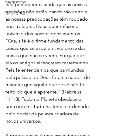
DECRETOS
não percebemos ainda que as nossas 
decisões não estão dando tão certo e 
PRIMÍCIAS
as nossas preocupações têm roubado 
nossa alegria. Deus quer refazer o 
universo dos nossos pensamentos. 
“Ora, a fé é o firme fundamento das 
coisas que se esperam, e a prova das 
coisas que não se veem. Porque por 
ela os antigos alcançaram testemunho. 
Pela fé entendemos que os mundos 
pela palavra de Deus foram criados; de 
maneira que aquilo que se vê não foi 
feito do que é aparente.” 
(Hebreus 
11:1-3). Tudo no Planeta obedece a 
uma ordem. Tudo na Terra é ordenado 
pelo poder da palavra criadora de 
novos universos.
A preocupação é uma assinatura com a 