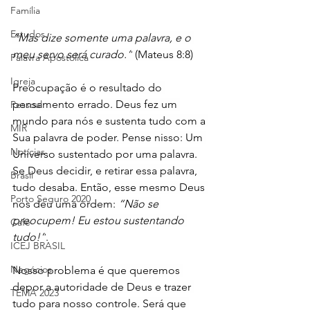
Família
Estudos
“Mas dize somente uma palavra, e o 
meu servo será curado.”
 (Mateus 8:8)
Palavra Apostólica
Igreja
Preocupação é o resultado do 
pensamento errado. Deus fez um 
Pessoal
mundo para nós e sustenta tudo com a 
MIR
Sua palavra de poder. Pense nisso: Um 
Notícias
Universo sustentado por uma palavra. 
Se Deus decidir, e retirar essa palavra, 
Brasil
tudo desaba. Então, esse mesmo Deus 
Porto Seguro 2020
nos deu uma ordem: 
“Não se 
preocupem! Eu estou sustentando 
Café
tudo!”
.
ICEJ BRASIL
Negócios
Nosso problema é que queremos 
depor a autoridade de Deus e trazer 
TEMA 2023
tudo para nosso controle. Será que 