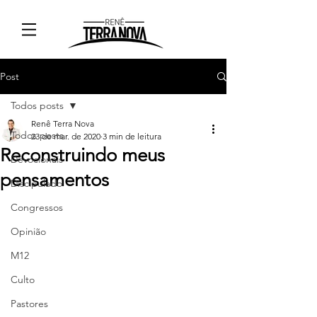
Post
Todos posts
Renê Terra Nova
Todos posts
23 de mar. de 2020
3 min de leitura
Reconstruindo meus
Devocionais
pensamentos
Discipulado
Congressos
Opinião
M12
Culto
Pastores