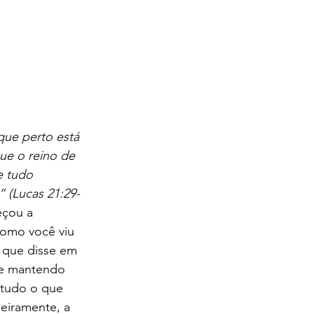
que perto está 
ue o reino de 
e tudo 
” (Lucas 21:29-
eçou a 
Como você viu 
 que disse em 
a e mantendo 
 tudo o que 
eiramente, a 