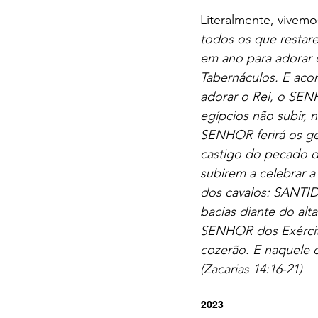
Literalmente, vivemo
todos os que restar
em ano para adorar 
Tabernáculos. E acon
adorar o Rei, o SENH
egípcios não subir, n
SENHOR ferirá os gen
castigo do pecado d
subirem a celebrar a
dos cavalos: SANTI
bacias diante do alt
SENHOR dos Exércitos
cozerão. E naquele 
(Zacarias 14:16-21)
2023