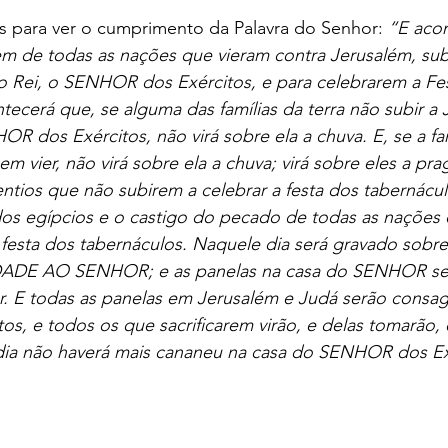
s para ver o cumprimento da Palavra do Senhor: 
“E acon
em de todas as nações que vieram contra Jerusalém, sub
o Rei, o SENHOR dos Exércitos, e para celebrarem a Fe
tecerá que, se alguma das famílias da terra não subir a 
OR dos Exércitos, não virá sobre ela a chuva. E, se a fa
em vier, não virá sobre ela a chuva; virá sobre eles a pr
tios que não subirem a celebrar a festa dos tabernáculo
os egípcios e o castigo do pecado de todas as nações 
 festa dos tabernáculos. Naquele dia será gravado sobr
DADE AO SENHOR; e as panelas na casa do SENHOR se
ar. E todas as panelas em Jerusalém e Judá serão consa
, e todos os que sacrificarem virão, e delas tomarão, 
dia não haverá mais cananeu na casa do SENHOR dos Ex