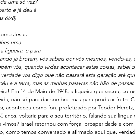
de uma só vez? 
arto e já deu à 
as 66:8)
 como Jesus 
lhes uma 
a figueira, e para 
uando já brotam, vós sabeis por vós mesmos, vendo-as, 
mbém vós, quando virdes acontecer estas coisas, sabei q
 verdade vos digo que não passará esta geração até qu
céu e a terra, mas as minhas palavras não hão de passar.
eira! Em 14 de Maio de 1948, a figueira que secou, com
à vida, não só para dar sombra, mas para produzir fruto. 
or, aconteceu como fora profetizado por Teodor Heretz,
0 anos, voltaria para o seu território, falando sua língu
e vimos? Israel retornou com força, prosperidade e com
ado, como temos conversado e afirmado aqui que, verdad