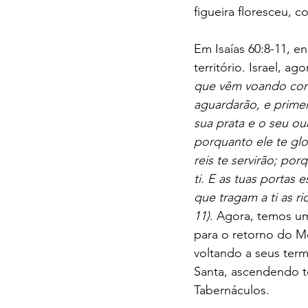
figueira floresceu, 
Em Isaías 60:8-11, e
território. Israel, a
que vêm voando como
aguardarão, e primeir
sua prata e o seu o
porquanto ele te glor
reis te servirão; po
ti. E as tuas portas
que tragam a ti as ri
11)
. Agora, temos um
para o retorno do M
voltando a seus term
Santa, ascendendo to
Tabernáculos.