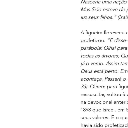
Nasceria uma nação 
Mas Sião esteve de p
luz seus filhos.” (Isaí
A figueira floresceu
profetizou: 
“E disse-
parábola: Olhai para 
todas as árvores; Q
já o verão. Assim ta
Deus está perto. Em
aconteça. Passará o 
33)
. Olhem para figu
ressuscitar, voltou 
na devocional anteri
1898 que Israel, em 5
seus valores. E o qu
havia sido profetiz