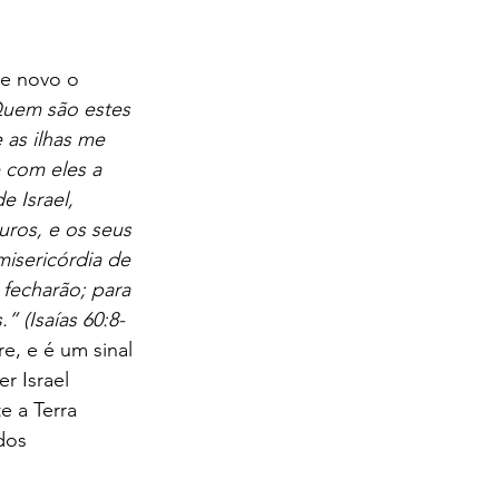
de novo o 
uem são estes 
as ilhas me 
e com eles a 
 Israel, 
uros, e os seus 
misericórdia de 
 fecharão; para 
” (Isaías 60:8-
e, e é um sinal 
 Israel 
e a Terra 
dos 