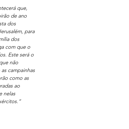
tecerá que, 
irão de ano 
sta dos 
Jerusalém, para 
mília dos 
aga com que o 
s. Este será o 
que não 
e as campainhas 
rão como as 
gradas ao 
e nelas 
ércitos.” 