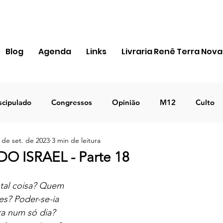
Blog
Agenda
Links
Livraria Renê Terra Nova
scipulado
Congressos
Opinião
M12
Culto
 de set. de 2023
3 min de leitura
ra Apostólica
Igreja
Pessoal
MIR
Notícias
 ISRAEL - Parte 18
ICEJ BRASIL
Negócios
TEMA 2023
DECRETO
tal coisa? Quem 
es? Poder-se-ia 
ra num só dia? 