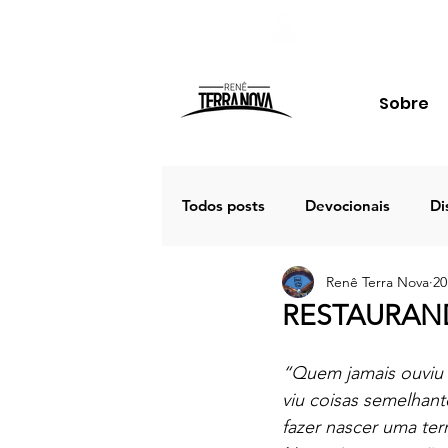
Sobre
Todos posts
Devocionais
Di
Renê Terra Nova
20
Família
Estudos
Palav
RESTAURANDO
Porto Seguro 2020
Café
“Quem jamais ouviu 
viu coisas semelhant
fazer nascer uma ter