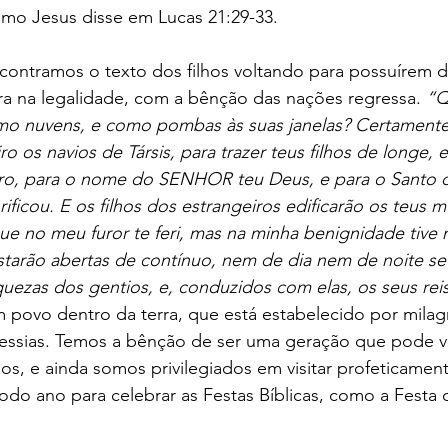
como Jesus disse em Lucas 21:29-33.
ncontramos o texto dos filhos voltando para possuírem 
gora na legalidade, com a bênção das nações regressa. 
“Q
 nuvens, e como pombas às suas janelas? Certamente 
o os navios de Társis, para trazer teus filhos de longe, 
uro, para o nome do SENHOR teu Deus, e para o Santo de
ificou. E os filhos dos estrangeiros edificarão os teus m
rque no meu furor te feri, mas na minha benignidade tive 
 estarão abertas de contínuo, nem de dia nem de noite se
quezas dos gentios, e, conduzidos com elas, os seus reis.
 povo dentro da terra, que está estabelecido por milagr
essias. Temos a bênção de ser uma geração que pode ver
os, e ainda somos privilegiados em visitar profeticament
do ano para celebrar as Festas Bíblicas, como a Festa 