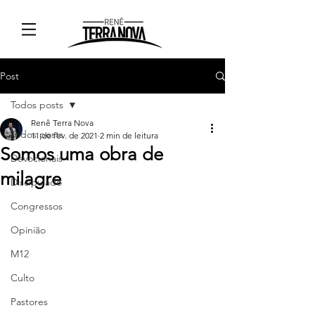
Post
Todos posts
Renê Terra Nova
Todos posts
11 de fev. de 2021
2 min de leitura
Somos uma obra de
Devocionais
milagre
Discipulado
Congressos
Opinião
M12
Culto
Pastores