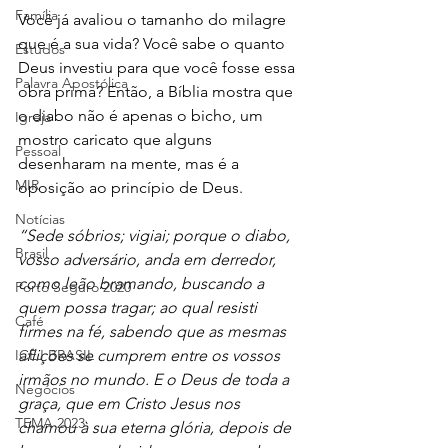
Família
Você já avaliou o tamanho do milagre 
que é a sua vida? Você sabe o quanto 
Estudos
Deus investiu para que você fosse essa 
Palavra Apostólica
obra prima? Então, a Bíblia mostra que 
o diabo não é apenas o bicho, um 
Igreja
mostro caricato que alguns 
Pessoal
desenharam na mente, mas é a 
MIR
oposição ao princípio de Deus. 
Notícias
“Sede sóbrios; vigiai; porque o diabo, 
Brasil
vosso adversário, anda em derredor, 
como leão bramando, buscando a 
Porto Seguro 2020
quem possa tragar; ao qual resisti 
Café
firmes na fé, sabendo que as mesmas 
aflições se cumprem entre os vossos 
ICEJ BRASIL
irmãos no mundo. E o Deus de toda a 
Negócios
graça, que em Cristo Jesus nos 
TEMA 2023
chamou à sua eterna glória, depois de 