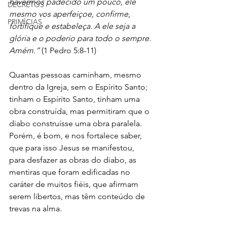
havermos padecido um pouco, ele 
DECRETOS
mesmo vos aperfeiçoe, confirme, 
PRIMÍCIAS
fortifique e estabeleça. A ele seja a 
glória e o poderio para todo o sempre. 
Amém.”
 (1 Pedro 5:8-11)
Quantas pessoas caminham, mesmo 
dentro da Igreja, sem o Espírito Santo; 
tinham o Espírito Santo, tinham uma 
obra construída, mas permitiram que o 
diabo construísse uma obra paralela. 
Porém, é bom, e nos fortalece saber, 
que para isso Jesus se manifestou, 
para desfazer as obras do diabo, as 
mentiras que foram edificadas no 
caráter de muitos fiéis, que afirmam 
serem libertos, mas têm conteúdo de 
trevas na alma.