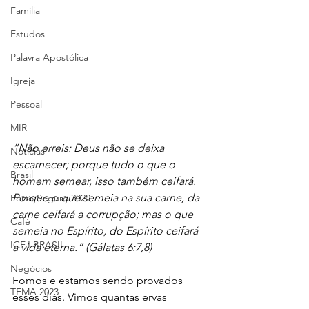
Família
Estudos
Palavra Apostólica
Igreja
Pessoal
MIR
“Não erreis: Deus não se deixa 
Notícias
escarnecer; porque tudo o que o 
Brasil
homem semear, isso também ceifará. 
Porque o que semeia na sua carne, da 
Porto Seguro 2020
carne ceifará a corrupção; mas o que 
Café
semeia no Espírito, do Espírito ceifará 
ICEJ BRASIL
a vida eterna.” (Gálatas 6:7,8)
Negócios
Fomos e estamos sendo provados 
TEMA 2023
esses dias. Vimos quantas ervas 