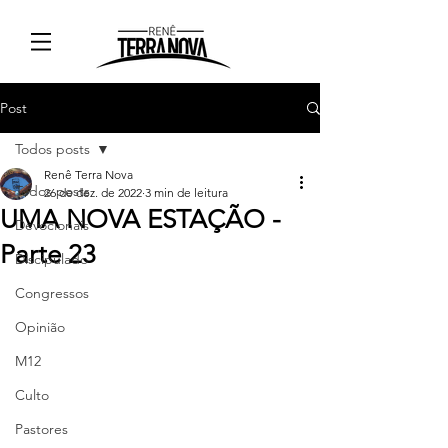
Post
Todos posts
Renê Terra Nova
Todos posts
26 de dez. de 2022
3 min de leitura
UMA NOVA ESTAÇÃO -
Devocionais
Parte 23
Discipulado
Congressos
Opinião
M12
Culto
Pastores