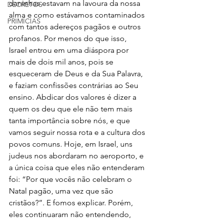
daninhas estavam na lavoura da nossa 
DECRETOS
alma e como estávamos contaminados 
PRIMÍCIAS
com tantos adereços pagãos e outros 
profanos. Por menos do que isso, 
Israel entrou em uma diáspora por 
mais de dois mil anos, pois se 
esqueceram de Deus e da Sua Palavra, 
e faziam confissões contrárias ao Seu 
ensino. Abdicar dos valores é dizer a 
quem os deu que ele não tem mais 
tanta importância sobre nós, e que 
vamos seguir nossa rota e a cultura dos 
povos comuns. Hoje, em Israel, uns 
judeus nos abordaram no aeroporto, e 
a única coisa que eles não entenderam 
foi: “Por que vocês não celebram o 
Natal pagão, uma vez que são 
cristãos?”. E fomos explicar. Porém, 
eles continuaram não entendendo, 