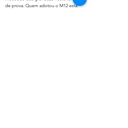
de prova. Quem adotou o M12 está 
com o crescimento garantido! 
#EuSouM12
TABERNÁCULO 2023
Temos novidades tremendas. Faço 
contato! LINSÔAH (11) 96428-9293.
PORTO SEGURO
Existem algumas promoções para esse 
tempo. O Congresso será no Axé Moi 
e teremos grandes novidades. Você já 
fez sua inscrição? 
https://www.mironline.com.br/resgated