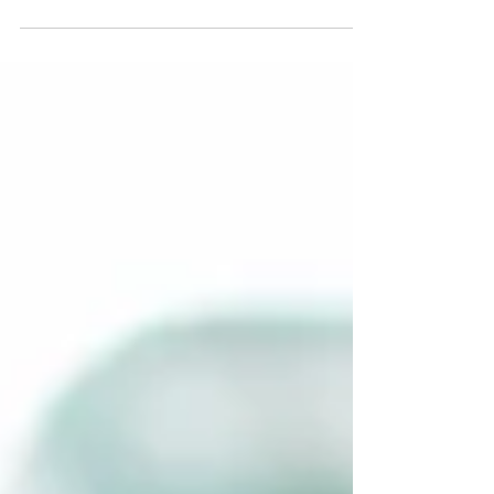
eu sou o SENHOR, o Deus de Israel, que te
chama pelo teu...