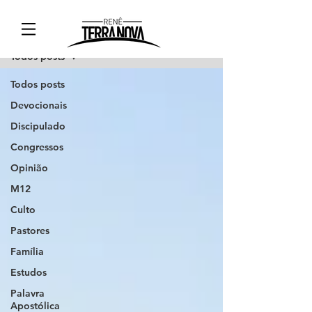
Blog
Todos posts
Todos posts
Devocionais
Discipulado
Congressos
Opinião
M12
Culto
Pastores
Família
Estudos
Palavra
Apostólica